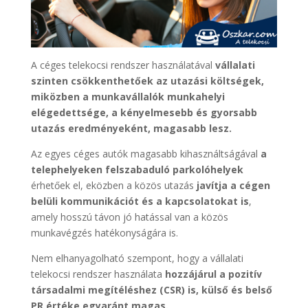
A céges telekocsi rendszer használatával
vállalati
szinten csökkenthetőek az utazási költségek,
miközben a munkavállalók munkahelyi
elégedettsége, a kényelmesebb és gyorsabb
utazás eredményeként, magasabb lesz.
Az egyes céges autók magasabb kihasználtságával
a
telephelyeken felszabaduló parkolóhelyek
érhetőek el, eközben a közös utazás
javítja a cégen
belüli kommunikációt és a kapcsolatokat is
,
amely hosszú távon jó hatással van a közös
munkavégzés hatékonyságára is.
Nem elhanyagolható szempont, hogy a vállalati
telekocsi rendszer használata
hozzájárul a pozitív
társadalmi megítéléshez (CSR) is, külső és belső
PR értéke egyaránt magas.