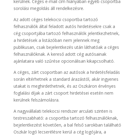
kerülnek. Céges e-mail cím hiányában egyéb csoportba
sorolási megoldás áll rendelkezésre.
Az adott céges telekocsi csoportba tartozó
felhasználók által feladott autós hirdetésekre csak a
cég csoportjába tartozó felhasználók jelentkezhetnek,
a hirdetések a listázóban nem jelennek meg
publikusan, csak bejelentkezés után láthatóak a céges
felhasználóknak. A kereső adott cég autósainak
ajánlataira való szűrése opcionálisan kikapcsolható.
A céges, zárt csoportban az autósok a hirdetésfeladás
során eltérhetnek a standard árazástól, akár ingyenes
utakat is meghirdethetnek, és az Oszkáron érvényes
foglalási díjak a zárt csoport hirdetései esetén nem
kerülnek felszámolásra.
A nagyvállalati telekocsi rendszer arculati szinten is
testreszabható: a csoportba tartozó felhasználóknak,
bejelentkezést követően, a bal felső sarokban található
Oszkár logó lecserélésre kerül a cég logójára, a