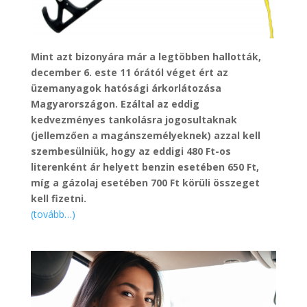
Mint azt bizonyára már a legtöbben hallották,
december 6. este 11 órától véget ért az
üzemanyagok hatósági árkorlátozása
Magyarországon. Ezáltal az eddig
kedvezményes tankolásra jogosultaknak
(jellemzően a magánszemélyeknek) azzal kell
szembesülniük, hogy az eddigi 480 Ft-os
literenként ár helyett benzin esetében 650 Ft,
míg a gázolaj esetében 700 Ft körüli összeget
kell fizetni.
(tovább…)