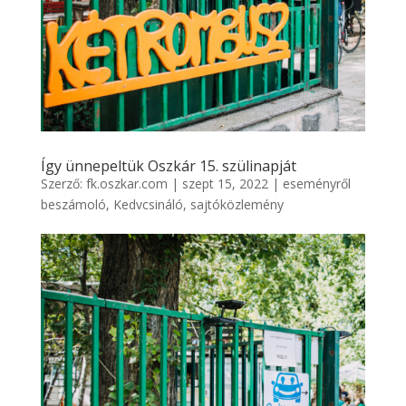
Így ünnepeltük Oszkár 15. szülinapját
Szerző:
fk.oszkar.com
|
szept 15, 2022
|
eseményről
beszámoló
,
Kedvcsináló
,
sajtóközlemény