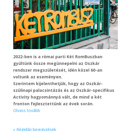
2022-ben is a római parti Két RomBuszban
gyűltünk össze megünnepelni az Oszkár
rendszer megszületését, idén közel 60-an
voltunk az eseményen.
Szerintem kijelenthetjük, hogy az Oszkár-
szülinapi palacsintázás és az Oszkár-specifikus
Activity hagyománnyá vált, de mind a két
fronton fejlesztettünk az évek során.
Olvass tovább
« Régebbi bejegyzések