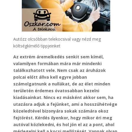
Autózz olcsóbban telekocsival vagy nézd meg
költségkímélő tippjeinket
Az extrém áremelkedés senkit sem kímél,
valamilyen formában mára már mindenki
találkozhatott vele. Nem csak az áruházok
polcai előtt állva kell egyre jobban
számolgatnunk a nullákat, de az élet minden
területén érdemes óvatosabban kezelni
kiadásainkat. Nincs ez másként akkor sem, ha
utazásra adjuk a fejünket, ami a hosszúhétvége
közeledtével bizonyára sokak számára okoz
fejtörést. Kérdés ilyenkor, hogy mikor éri meg
autóval közlekedni, és hol jön el az a pont, ahol
mérlegelni kell a kocsi mellőzését. Vannak olyan