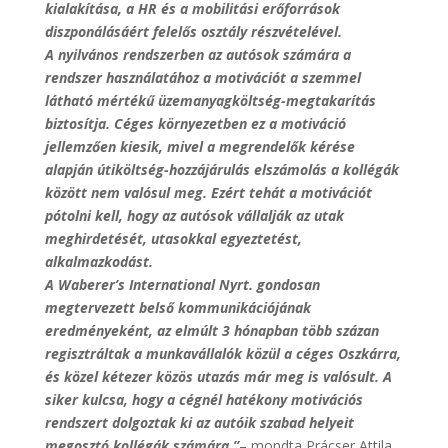
kialakítása, a HR és a mobilitási erőforrások
diszponálásáért felelős osztály részvételével.
A nyilvános rendszerben az autósok számára a
rendszer használatához a motivációt a szemmel
látható mértékű üzemanyagköltség-megtakarítás
biztosítja. Céges környezetben ez a motiváció
jellemzően kiesik, mivel a megrendelők kérése
alapján útiköltség-hozzájárulás elszámolás a kollégák
között nem valósul meg. Ezért tehát a motivációt
pótolni kell, hogy az autósok vállalják az utak
meghirdetését, utasokkal egyeztetést,
alkalmazkodást.
A Waberer’s International Nyrt. gondosan
megtervezett belső kommunikációjának
eredményeként, az elmúlt 3 hónapban több százan
regisztráltak a munkavállalók közül a céges Oszkárra,
és közel kétezer közös utazás már meg is valósult. A
siker kulcsa, hogy a cégnél hatékony motivációs
rendszert dolgoztak ki az autóik szabad helyeit
megosztó kollégák számára.”
– mondta Prácser Attila,