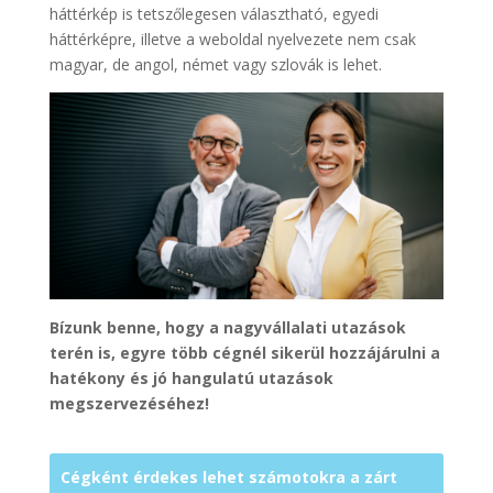
háttérkép is tetszőlegesen választható, egyedi
háttérképre, illetve a weboldal nyelvezete nem csak
magyar, de angol, német vagy szlovák is lehet.
Bízunk benne, hogy a nagyvállalati utazások
terén is, egyre több cégnél sikerül hozzájárulni a
hatékony és jó hangulatú utazások
megszervezéséhez!
Cégként érdekes lehet számotokra a zárt