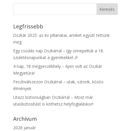
Legfrissebb
Oszkár 2025: az év pillanatai, amiket együtt tettünk
meg
Egy csodás nap Oszkárral – így ünnepeltük a 18.
születésnapunkat a gyerekekkel 🎉
4 nap, 18 megyeszékhely – ilyen volt az Oszkár
Megyetúra!
Fesztiválszezon Oszkárral – utak, sztorik, közös
élmények
Utazz biztonságban Oszkárral – Most már
utasbiztosítást is köthetsz helyfoglaláskor!
Archívum
2026 január