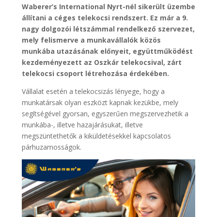
Waberer’s International Nyrt-nél sikerült üzembe
állítani a céges telekocsi rendszert. Ez már a 9.
nagy dolgozói létszámmal rendelkező szervezet,
mely felismerve a munkavállalók közös
munkába utazásának előnyeit, együttműködést
kezdeményezett az Oszkár telekocsival, zárt
telekocsi csoport létrehozása érdekében.
Vállalat esetén a telekocsizás lényege, hogy a
munkatársak olyan eszközt kapnak kezükbe, mely
segítségével gyorsan, egyszerűen megszervezhetik a
munkába-, illetve hazajárásukat, illetve
megszüntethetők a kiküldetésekkel kapcsolatos
párhuzamosságok.