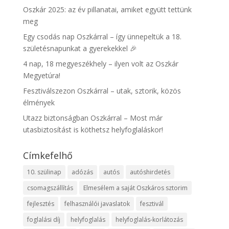
Oszkár 2025: az év pillanatai, amiket együtt tettünk
meg
Egy csodás nap Oszkárral – így ünnepeltük a 18.
születésnapunkat a gyerekekkel 🎉
4 nap, 18 megyeszékhely – ilyen volt az Oszkár
Megyetúra!
Fesztiválszezon Oszkárral – utak, sztorik, közös
élmények
Utazz biztonságban Oszkárral – Most már
utasbiztosítást is köthetsz helyfoglaláskor!
Címkefelhő
10. szülinap
adózás
autós
autóshirdetés
csomagszállítás
Elmesélem a saját Oszkáros sztorim
fejlesztés
felhasználói javaslatok
fesztivál
foglalási díj
helyfoglalás
helyfoglalás-korlátozás