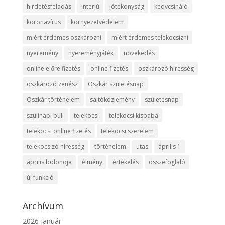
hirdetésfeladás
interjú
jótékonyság
kedvcsináló
koronavírus
környezetvédelem
miért érdemes oszkározni
miért érdemes telekocsizni
nyeremény
nyereményjáték
növekedés
online előre fizetés
online fizetés
oszkározó híresség
oszkározó zenész
Oszkár születésnap
Oszkár történelem
sajtóközlemény
születésnap
szülinapi buli
telekocsi
telekocsi kisbaba
telekocsi online fizetés
telekocsi szerelem
telekocsizó híresség
történelem
utas
április 1
április bolondja
élmény
értékelés
összefoglaló
új funkció
Archívum
2026 január