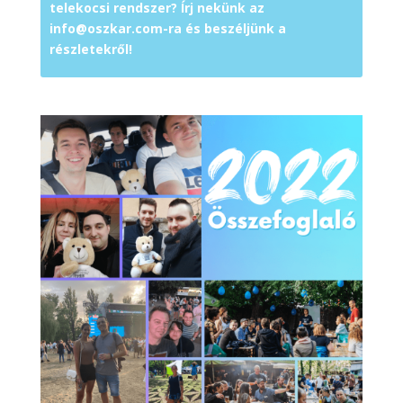
telekocsi rendszer? Írj nekünk az
info@oszkar.com-ra és beszéljünk a
részletekről!