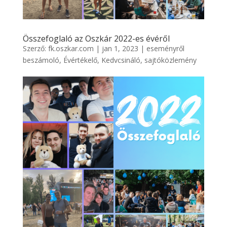
Összefoglaló az Oszkár 2022-es évéről
Szerző:
fk.oszkar.com
|
jan 1, 2023
|
eseményről
beszámoló
,
Évértékelő
,
Kedvcsináló
,
sajtóközlemény