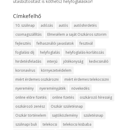
utasbiztosítást is köthetsz helyfoglaláskor!
Címkefelhő
10. szülinap
adózás
autós
autóshirdetés
csomagszállítás
Elmesélem a saját Oszkáros sztorim
fejlesztés
felhasználói javaslatok
fesztivál
foglalási díj
helyfoglalás
helyfoglalás-korlátozás
hirdetésfeladás
interjú
jótékonyság
kedvcsináló
koronavírus
környezetvédelem
miért érdemes oszkározni
miért érdemes telekocsizni
nyeremény
nyereményjáték
növekedés
online előre fizetés
online fizetés
oszkározó híresség
oszkározó zenész
Oszkár születésnap
Oszkár történelem
sajtóközlemény
születésnap
szülinapi buli
telekocsi
telekocsi kisbaba