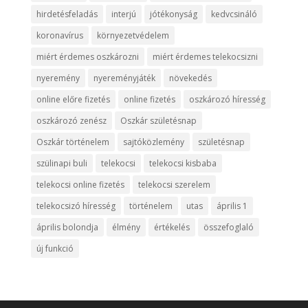
hirdetésfeladás
interjú
jótékonyság
kedvcsináló
koronavírus
környezetvédelem
miért érdemes oszkározni
miért érdemes telekocsizni
nyeremény
nyereményjáték
növekedés
online előre fizetés
online fizetés
oszkározó híresség
oszkározó zenész
Oszkár születésnap
Oszkár történelem
sajtóközlemény
születésnap
szülinapi buli
telekocsi
telekocsi kisbaba
telekocsi online fizetés
telekocsi szerelem
telekocsizó híresség
történelem
utas
április 1
április bolondja
élmény
értékelés
összefoglaló
új funkció