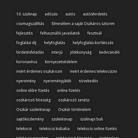
10. szülinap
adózás
autós
autóshirdetés
csomagszállítás
Elmesélem a saját Oszkáros sztorim
fejlesztés
felhasználói javaslatok
fesztivál
foglalási díj
helyfoglalás
helyfoglalás-korlátozás
hirdetésfeladás
interjú
jótékonyság
kedvcsináló
koronavírus
környezetvédelem
miért érdemes oszkározni
miért érdemes telekocsizni
nyeremény
nyereményjáték
növekedés
online előre fizetés
online fizetés
oszkározó híresség
oszkározó zenész
Oszkár születésnap
Oszkár történelem
sajtóközlemény
születésnap
szülinapi buli
telekocsi
telekocsi kisbaba
telekocsi online fizetés