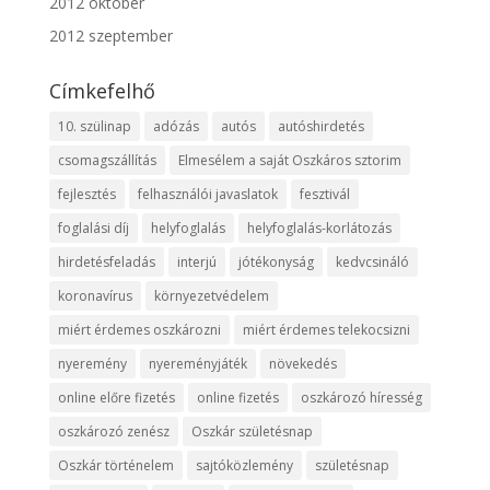
2012 október
2012 szeptember
Címkefelhő
10. szülinap
adózás
autós
autóshirdetés
csomagszállítás
Elmesélem a saját Oszkáros sztorim
fejlesztés
felhasználói javaslatok
fesztivál
foglalási díj
helyfoglalás
helyfoglalás-korlátozás
hirdetésfeladás
interjú
jótékonyság
kedvcsináló
koronavírus
környezetvédelem
miért érdemes oszkározni
miért érdemes telekocsizni
nyeremény
nyereményjáték
növekedés
online előre fizetés
online fizetés
oszkározó híresség
oszkározó zenész
Oszkár születésnap
Oszkár történelem
sajtóközlemény
születésnap