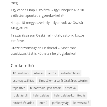
meg
Egy csodás nap Oszkárral – így ünnepeltük a 18.
születésnapunkat a gyerekekkel 🎉
4 nap, 18 megyeszékhely – ilyen volt az Oszkár
Megyetúra!
Fesztiválszezon Oszkárral – utak, sztorik, közös
élmények
Utazz biztonságban Oszkárral – Most már
utasbiztosítást is köthetsz helyfoglaláskor!
Címkefelhő
10. szülinap
adózás
autós
autóshirdetés
csomagszállítás
Elmesélem a saját Oszkáros sztorim
fejlesztés
felhasználói javaslatok
fesztivál
foglalási díj
helyfoglalás
helyfoglalás-korlátozás
hirdetésfeladás
interjú
jótékonyság
kedvcsináló