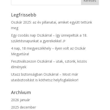
Legfrissebb
Oszkár 2025: az év pillanatai, amiket együtt tettünk
meg
Egy csodás nap Oszkárral – így ünnepeltük a 18.
születésnapunkat a gyerekekkel 🎉
4 nap, 18 megyeszékhely – ilyen volt az Oszkár
Megyetúra!
Fesztiválszezon Oszkárral – utak, sztorik, közös
élmények
Utazz biztonságban Oszkárral – Most már
utasbiztosítást is köthetsz helyfoglaláskor!
Archívum
2026 január
2025 december