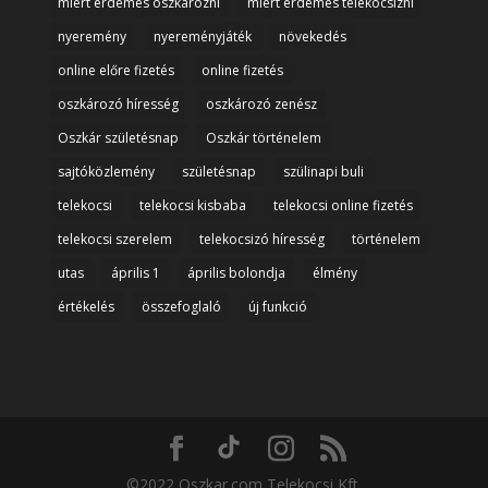
miért érdemes oszkározni
miért érdemes telekocsizni
nyeremény
nyereményjáték
növekedés
online előre fizetés
online fizetés
oszkározó híresség
oszkározó zenész
Oszkár születésnap
Oszkár történelem
sajtóközlemény
születésnap
szülinapi buli
telekocsi
telekocsi kisbaba
telekocsi online fizetés
telekocsi szerelem
telekocsizó híresség
történelem
utas
április 1
április bolondja
élmény
értékelés
összefoglaló
új funkció
©2022 Oszkar.com Telekocsi Kft.