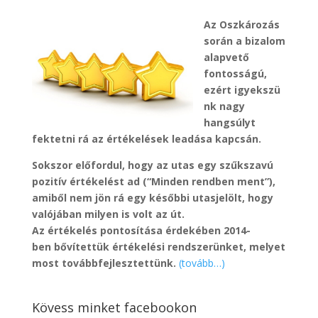
Az Oszkározás
során a bizalom
alapvető
fontosságú,
ezért igyekszü
nk nagy
hangsúlyt
fektetni rá az értékelések leadása kapcsán.
Sokszor előfordul, hogy az utas egy szűkszavú
pozitív értékelést ad (“Minden rendben ment”),
amiből nem jön rá egy későbbi utasjelölt, hogy
valójában milyen is volt az út.
Az értékelés pontosítása érdekében 2014-
ben bővítettük értékelési rendszerünket, melyet
most továbbfejlesztettünk.
(tovább…)
Kövess minket facebookon