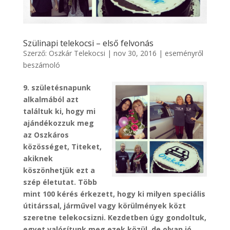
Szülinapi telekocsi – első felvonás
Szerző:
Oszkár Telekocsi
|
nov 30, 2016
|
eseményről
beszámoló
9. születésnapunk
alkalmából azt
találtuk ki, hogy mi
ajándékozzuk meg
az Oszkáros
közösséget, Titeket,
akiknek
köszönhetjük ezt a
szép életutat. Több
mint 100 kérés érkezett, hogy ki milyen speciális
útitárssal, járművel vagy körülmények közt
szeretne telekocsizni. Kezdetben úgy gondoltuk,
egyet valósítunk meg ezek közül, de olyan jó