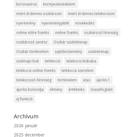
koronavírus
környezetvédelem
miért érdemes oszkározni
miért érdemes telekocsizni
nyeremény
nyereményjáték
növekedés
online előre fizetés
online fizetés
oszkározó híresség
oszkározó zenész
Oszkár születésnap
Oszkár történelem
sajtóközlemény
születésnap
szülinapi buli
telekocsi
telekocsi kisbaba
telekocsi online fizetés
telekocsi szerelem
telekocsizó híresség
történelem
utas
április 1
április bolondja
élmény
értékelés
összefoglaló
új funkció
Archívum
2026 január
2025 december