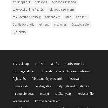
szülinapi buli
telekocsi
telekocsi kisbaba
telekocsi online fizetés
telekocsi szerelem
telekocsizó híresség
történelem
utas
április 1
április bolondja
élmény
értékelés
összefoglaló
új funkció
10. szülinap
adózás
autós
autóshirdetés
csomagszállítás
Elmesélem a saját Oszkáros sztorim
fejlesztés
felhasználói javaslatok
fesztivál
foglalási díj
helyfoglalás
helyfoglalás-korlátozás
hirdetésfeladás
interjú
jótékonyság
kedvcsináló
koronavírus
környezetvédelem