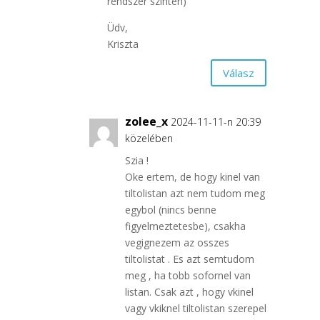
rendszer szinten)
Üdv,
Kriszta
Válasz
zolee_x
2024-11-11-n 20:39
közelében
Szia !
Oke ertem, de hogy kinel van
tiltolistan azt nem tudom meg
egybol (nincs benne
figyelmeztetesbe), csakha
vegignezem az osszes
tiltolistat . Es azt semtudom
meg , ha tobb sofornel van
listan. Csak azt , hogy vkinel
vagy vkiknel tiltolistan szerepel