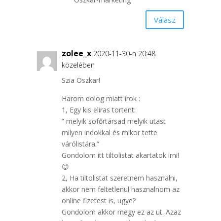
Válasz
zolee_x
2020-11-30-n 20:48
közelében
Szia Oszkar!
Harom dolog miatt irok :
1, Egy kis eliras tortent:
” melyik sofőrtársad melyik utast
milyen indokkal és mikor tette
várólistára.”
Gondolom itt tiltolistat akartatok irni!
😉
2, Ha tiltolistat szeretnem hasznalni,
akkor nem feltetlenul hasznalnom az
online fizetest is, ugye?
Gondolom akkor megy ez az ut. Azaz