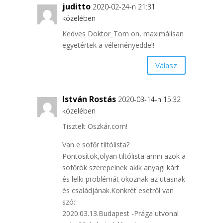
juditto
2020-02-24-n 21:31
közelében
Kedves Doktor_Tom on, maximálisan
egyetértek a véleményeddel!
Válasz
István Rostás
2020-03-14-n 15:32
közelében
Tisztelt Oszkár.com!
Van e sofőr tiltólista?
Pontosítok,olyan tiltólista amin azok a
sofőrök szerepelnek akik anyagi kárt
és lelki problémát okoznak az utasnak
és családjának.Konkrét esetről van
szó:
2020.03.13.Budapest -Prága utvonal