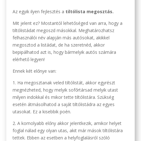
Az egyik ilyen fejlesztés a
tiltólista megosztás.
Mit jelent ez? Mostantól lehetőséged van arra, hogy a
tiltólistádat megoszd másokkal. Meghatározhatsz
felhasználói név alapján más autósokat, akikkel
megosztod a listádat, de ha szeretnéd, akkor
bepipálhatod azt is, hogy bármelyik autós számára
elérhető legyen!
Ennek két előnye van:
1. Ha megosztanak veled tiltólistát, akkor egyrészt
megnézheted, hogy melyik sofőrtársad melyik utast
milyen indokkal és mikor tette tiltólistára. Szükség
esetén átmásolhatod a saját tiltólistádra az egyes
utasokat. Ez a kisebbik poén.
2. A komolyabb előny akkor jelentkezik, amikor helyet
foglal nálad egy olyan utas, akit már mások tiltólistára
tettek. Ebben az esetben a helyfoglalásról szóló