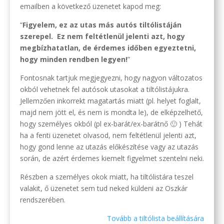
emailben a következő üzenetet kapod meg:
“
Figyelem, ez az utas más autós tiltólistáján
szerepel. Ez nem feltétlenül jelenti azt, hogy
megbízhatatlan, de érdemes időben egyeztetni,
hogy minden rendben legyen!
”
Fontosnak tartjuk megjegyezni, hogy nagyon változatos
okból vehetnek fel autósok utasokat a tiltólistájukra.
Jellemzően inkorrekt magatartás miatt (pl. helyet foglalt,
majd nem jött el, és nem is mondta le), de elképzelhető,
hogy személyes okból (pl ex-barát/ex-barátnő 🙂 ) Tehát
ha a fenti üzenetet olvasod, nem feltétlenül jelenti azt,
hogy gond lenne az utazás előkészítése vagy az utazás
során, de azért érdemes kiemelt figyelmet szentelni neki.
Részben a személyes okok miatt, ha tiltólistára teszel
valakit, ő üzenetet sem tud neked küldeni az Oszkár
rendszerében.
Tovább a tiltólista beállítására