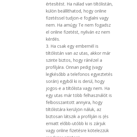
értesítést. Ha nálad van tiltólistán,
külön beállíthatod, hogy online
fizetéssel tudjon-e foglalni vagy
nem. Ha amúgy Te nem fogadsz
el online fizetést, nyilván ez nem
kérdés.
3. Ha csak egy embernél is
tiltólistán van az utas, akkor már
szinte biztos, hogy ránézel a
profiljára. Onnan pedig (vagy
legkésőbb a telefonos egyeztetés
során) egyből ki is derül, hogy
jogos-e a tiltólista vagy nem. Ha
egy utas már több felhasználót is
felbosszantott annyira, hogy
tiltólistára kerüljön náluk, az
biztosan látszik a profilján is (és
emiatt előbb-utóbb ki is zárjuk
vagy online fizetésre kötelezzük