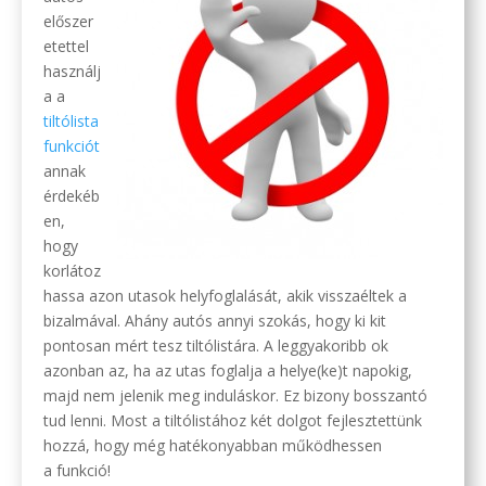
előszer
etettel
használj
a a
tiltólista
funkciót
annak
érdekéb
en,
hogy
korlátoz
hassa azon utasok helyfoglalását, akik visszaéltek a
bizalmával. Ahány autós annyi szokás, hogy ki kit
pontosan mért tesz tiltólistára. A leggyakoribb ok
azonban az, ha az utas foglalja a helye(ke)t napokig,
majd nem jelenik meg induláskor. Ez bizony bosszantó
tud lenni. Most a tiltólistához két dolgot fejlesztettünk
hozzá, hogy még hatékonyabban működhessen
a funkció!