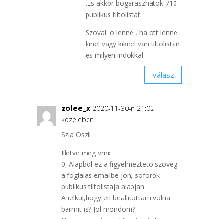
.Es akkor bogaraszhatok 710
publikus tiltolistat.
Szoval jo lenne , ha ott lenne
kinel vagy kiknel van tiltolistan
es milyen indokkal .
Válasz
zolee_x
2020-11-30-n 21:02
közelében
Szia Oszi!
Illetve meg vmi:
0, Alapbol ez a figyelmezteto szoveg
a foglalas emailbe jon, soforok
publikus tiltolistaja alapjan .
Anelkul,hogy en beallitottam volna
barmit is? Jol mondom?