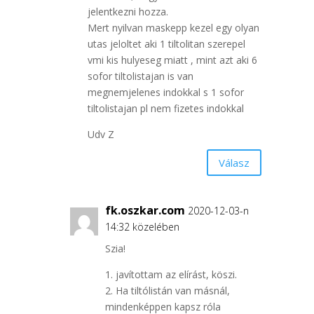
jelentkezni hozza.
Mert nyilvan maskepp kezel egy olyan
utas jeloltet aki 1 tiltolitan szerepel
vmi kis hulyeseg miatt , mint azt aki 6
sofor tiltolistajan is van
megnemjelenes indokkal s 1 sofor
tiltolistajan pl nem fizetes indokkal
Udv Z
Válasz
fk.oszkar.com
2020-12-03-n
14:32 közelében
Szia!
1. javítottam az elírást, köszi.
2. Ha tiltólistán van másnál,
mindenképpen kapsz róla