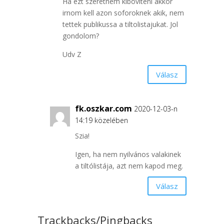
Ha ezt szeretnem kiboviteni akkor
irnom kell azon soforoknek akik, nem
tettek publikussa a tiltolistajukat. Jol
gondolom?
Udv Z
Válasz
fk.oszkar.com
2020-12-03-n
14:19 közelében
Szia!
Igen, ha nem nyilvános valakinek
a tiltólistája, azt nem kapod meg.
Válasz
Trackbacks/Pingbacks