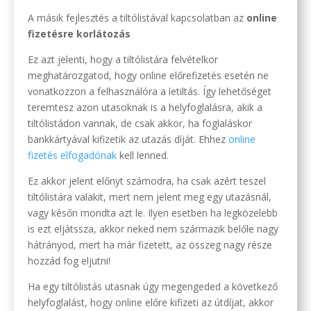
A másik fejlesztés a tiltólistával kapcsolatban az
online
fizetésre korlátozás
Ez azt jelenti, hogy a tiltólistára felvételkor
meghatározgatod, hogy online előrefizetés esetén ne
vonatkozzon a felhasználóra a letiltás. Így lehetőséget
teremtesz azon utasoknak is a helyfoglalásra, akik a
tiltólistádon vannak, de csak akkor, ha foglaláskor
bankkártyával kifizetik az utazás díját. Ehhez
online
fizetés elfogadónak
kell lenned.
Ez akkor jelent előnyt számodra, ha csak azért teszel
tiltólistára valakit, mert nem jelent meg egy utazásnál,
vagy későn mondta azt le. Ilyen esetben ha legközelebb
is ezt eljátssza, akkor neked nem származik belőle nagy
hátrányod, mert ha már fizetett, az összeg nagy része
hozzád fog eljutni!
Ha egy tiltólistás utasnak úgy megengeded a következő
helyfoglalást, hogy online előre kifizeti az útdíjat, akkor