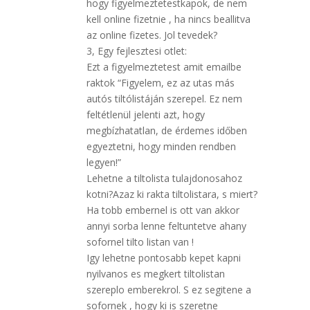
hogy figyelmeztetestkapok, de nem
kell online fizetnie , ha nincs beallitva
az online fizetes. Jol tevedek?
3, Egy fejlesztesi otlet:
Ezt a figyelmeztetest amit emailbe
raktok “Figyelem, ez az utas más
autós tiltólistáján szerepel. Ez nem
feltétlenül jelenti azt, hogy
megbízhatatlan, de érdemes időben
egyeztetni, hogy minden rendben
legyen!”
Lehetne a tiltolista tulajdonosahoz
kotni?Azaz ki rakta tiltolistara, s miert?
Ha tobb embernel is ott van akkor
annyi sorba lenne feltuntetve ahany
sofornel tilto listan van !
Igy lehetne pontosabb kepet kapni
nyilvanos es megkert tiltolistan
szereplo emberekrol. S ez segitene a
sofornek , hogy ki is szeretne