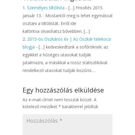
Személyes tiltólista
- […] Frissítés 2015.
január 13. : Mostantól meg is lehet egymással
osztani a tiltólistát. Erről ide
kattintva olvashatsz bővebben. […]
2015-ös Oszkáros év | Az Oszkár telekocsi
blogja
- […] kedveskedtünk a sofőröknek: az
egyikkel a hűséges utasokat tudják
jutalmazni, a másikkal a rossz statisztikával
rendelkező utasokat tudják kiszűrni.…
Egy hozzászólás elküldése
Az e-mail-címet nem tesszük közzé.
A
kötelező mezőket
*
karakterrel jelöltük