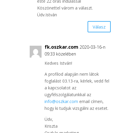
este 22 órás indulással
Köszönettel várom a választ.
Üdv.István
Válasz
fk.oszkar.com
2020-03-16-n
09:33 közelében
Kedves István!
A profilod alapján nem látok
foglalást 03.13-ra, kérlek, vedd fel
a kapcsolatot az
ügyfélszolgálatunkkal az
info@oszkar.com
email címen,
hogy ki tudjuk vizsgálni az esetet.
Üdv,
Kriszta
Oszkár-marketing