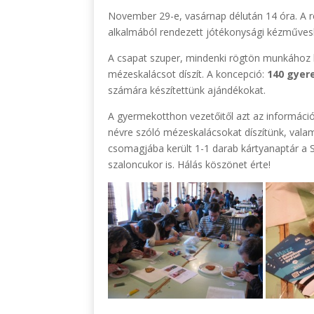
November 29-e, vasárnap délután 14 óra. A r
alkalmából rendezett jótékonysági kézműve
A csapat szuper, mindenki rögtön munkához lá
mézeskalácsot díszít. A koncepció:
140 gyere
számára készítettünk ajándékokat.
A gyermekotthon vezetőitől azt az informáci
névre szóló mézeskalácsokat díszítünk, vala
csomagjába került 1-1 darab kártyanaptár a S
szaloncukor is. Hálás köszönet érte!