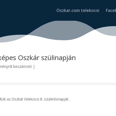
Oszkar.com telekocsi
Face
képes Oszkár szülinapján
ményről beszámoló
|
ük az Oszkár telekocsi 8. születésnapját.