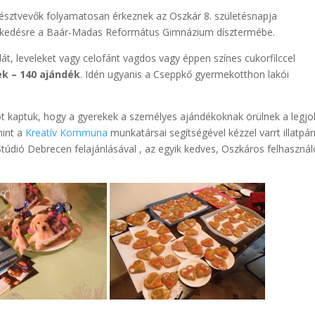
észtvevők folyamatosan érkeznek az Oszkár 8. születésnapja
skedésre a Baár-Madas Református Gimnázium dísztermébe.
t, leveleket vagy celofánt vagdos vagy éppen színes cukorfilccel
k – 140 ajándék
. Idén ugyanis a Cseppkő gyermekotthon lakói
ót kaptuk, hogy a gyerekek a személyes ajándékoknak örülnek a legjo
mint a
Kreatív Kommuna
munkatársai segítségével kézzel varrt illatp
túdió Debrecen felajánlásával , az egyik kedves, Oszkáros felhasználó