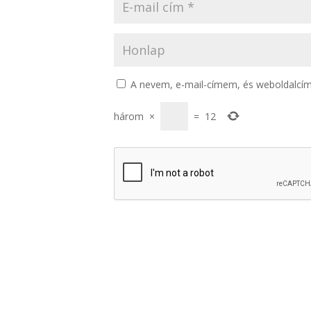
A nevem, e-mail-címem, és weboldalc
három
×
=
12