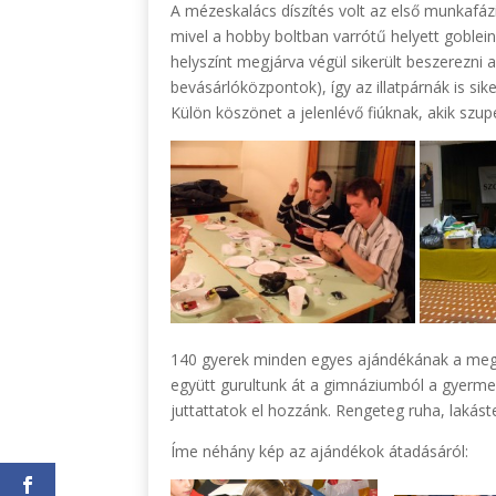
A mézeskalács díszítés volt az első munkafázi
mivel a hobby boltban varrótű helyett goblei
helyszínt megjárva végül sikerült beszerezni
bevásárlóközpontok), így az illatpárnák is si
Külön köszönet a jelenlévő fiúknak, akik szupe
140 gyerek minden egyes ajándékának a megfe
együtt gurultunk át a gimnáziumból a gyerme
juttattatok el hozzánk. Rengeteg ruha, lakáste
Íme néhány kép az ajándékok átadásáról: