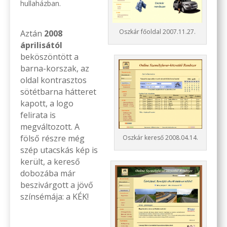
hullaházban.
Oszkár főoldal 2007.11.27.
Aztán
2008
áprilisától
beköszöntött a
barna-korszak, az
oldal kontrasztos
sötétbarna hátteret
kapott, a logo
felirata is
megváltozott. A
fölső részre még
Oszkár kereső 2008.04.14.
szép utacskás kép is
került, a kereső
dobozába már
beszivárgott a jövő
színsémája: a KÉK!