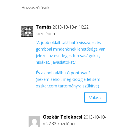
Hozzászólások
Tamás
2013-10-10-n 10:22
közelében
“A jobb oldalt található visszajelzés
gombbal mindenkinek lehetősége van
jelezni az esetleges furcsaságokat,
hibákat, javaslatokat.”
És az hol található pontosan?
(nekem sehol, még Google-lel sem
oszkar.com tartományra szűkítve)
Válasz
Oszkár Telekocsi
2013-10-10-
n 22:32 közelében