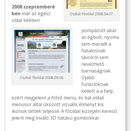
2008
szeptemberé
ben
már az egész
Oszkár főoldal 2008.04.27.
oldal kékben
pompázott akár
az égbolt, nyoma
sem maradt a
fiatalosnak
távolról sem
nevezhető
barnaságnak.
Újabb
Oszkár főoldal 2008.09.06.
funkcióknak
kellett a a hely,
ezért megjelent a fölső menü, és bal oldali
menüsor által okozott vizuális élményt kis
ikonok tették teljessé. A főoldal közepén kereső
jelent meg kiváló 3D hatású gombokkal.