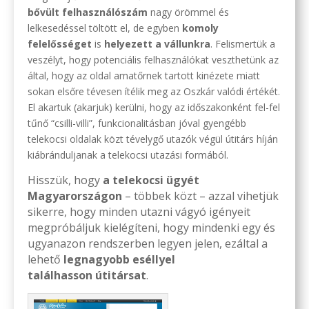
bővült felhasználószám
nagy örömmel és
lelkesedéssel töltött el, de egyben
komoly
felelősséget
is
helyezett a vállunkra
. Felismertük a
veszélyt, hogy potenciális felhasználókat veszthetünk az
által, hogy az oldal amatőrnek tartott kinézete miatt
sokan elsőre tévesen ítélik meg az Oszkár valódi értékét.
El akartuk (akarjuk) kerülni, hogy az időszakonként fel-fel
tűnő “csilli-villi”, funkcionalitásban jóval gyengébb
telekocsi oldalak közt tévelygő utazók végül útitárs híján
kiábránduljanak a telekocsi utazási formából.
Hisszük, hogy
a telekocsi ügyét
Magyarországon
– többek közt – azzal vihetjük
sikerre, hogy minden utazni vágyó igényeit
megpróbáljuk kielégíteni, hogy mindenki egy és
ugyanazon rendszerben legyen jelen, ezáltal a
lehető
legnagyobb eséllyel
találhasson útitársat
.