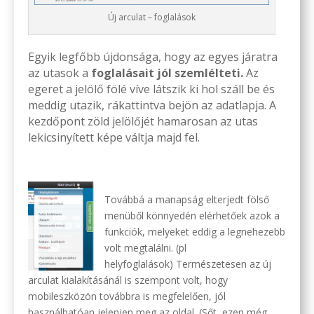
Új arculat – foglalások
Egyik legfőbb újdonsága, hogy az egyes járatra
az utasok a
foglalásait jól szemlélteti.
Az
egeret a jelölő fölé víve látszik ki hol száll be és
meddig utazik, rákattintva bejön az adatlapja. A
kezdőpont zöld jelölőjét hamarosan az utas
lekicsinyített képe váltja majd fel.
Továbbá a manapság elterjedt fölső
menüből könnyedén elérhetőek azok a
funkciók, melyeket eddig a legnehezebb
volt megtalálni. (pl
helyfoglalások) Természetesen az új
arculat kialakításánál is szempont volt, hogy
mobileszközön továbbra is megfelelően, jól
használhatóan jelenjen meg az oldal. (Sőt, ezen még