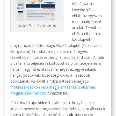
ráncfelvarrás
következtében
előállt az egészen
mostanáig létező
Oszkár főoldal 2011.05.30.
arculat. Ez volt az
első, amit nem a
két alapvetően
programozó beállítottságú Oszkár-alapító (és közvetlen
környezete) álmodott meg, hanem már egyes
részleteiben hivatásos designer munkáját dicséri. A jobb
oldali menü teljesen felköltözött az oldal tetejére és a
három nagy fülre, átadván a helyét az egyre inkább
hangsúlyossá váló közösségi oldal, a Facebook
dobozának. Az oldalt a folyamatosan elterjedő
mobileszközökön való megjelenítéshez is alkalmas
megjelenítési móddal
ruháztuk fel.
2012-őszén újra kiderült számunkra, hogy ha a kor
követelményeinek meg szeretnénk felelni, nem állhatunk
meg a fejlődésben. Az időközben
sok tízezresre