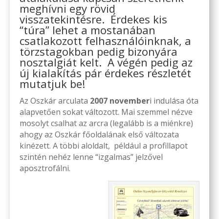
meghívni egy rövid
visszatekintésre. Érdekes kis
“túra” lehet a mostanában
csatlakozott felhasználóinknak, a
törzstagokban pedig bizonyára
nosztalgiát kelt. A végén pedig az
új kialakítás pár érdekes részletét
mutatjuk be!
Az Oszkár arculata
2007 november
i indulása óta
alapvetően sokat változott. Mai szemmel nézve
mosolyt csalhat az arcra (legalább is a miénkre)
ahogy az Oszkár főoldalának első változata
kinézett. A többi aloldalt, például a profillapot
szintén nehéz lenne “izgalmas” jelzővel
aposztrofálni.
.
.