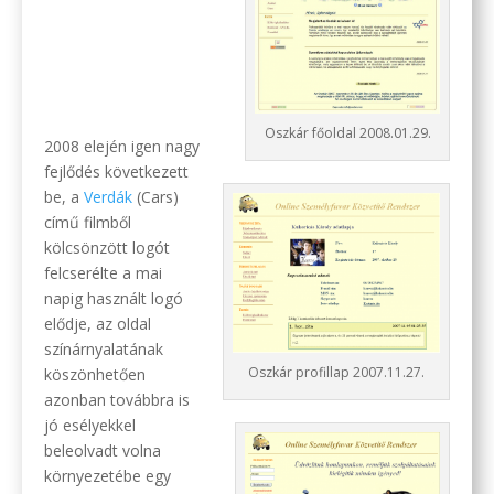
.
.
.
Oszkár főoldal 2008.01.29.
2008 elején igen nagy
fejlődés következett
be, a
Verdák
(Cars)
című filmből
kölcsönzött logót
felcserélte a mai
napig használt logó
elődje, az oldal
színárnyalatának
Oszkár profillap 2007.11.27.
köszönhetően
azonban továbbra is
jó esélyekkel
beleolvadt volna
környezetébe egy