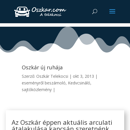
Oszkár új ruhája
Szerző:
Oszkár Telekocsi
|
okt 3, 2013
|
eseményről beszámoló
,
Kedvcsináló
,
sajtóközlemény
|
Az Oszkár éppen aktuális arculati
átalakulása kapcsán szeretnénk