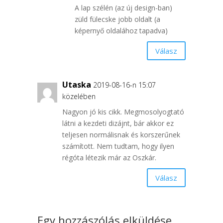
A lap szélén (az új design-ban)
züld fülecske jobb oldalt (a
képernyő oldalához tapadva)
Válasz
Utaska
2019-08-16-n 15:07
közelében
Nagyon jó kis cikk. Megmosolyogtató
látni a kezdeti dizájnt, bár akkor ez
teljesen normálisnak és korszerűnek
számított. Nem tudtam, hogy ilyen
régóta létezik már az Oszkár.
Válasz
Egy hozzászólás elküldése