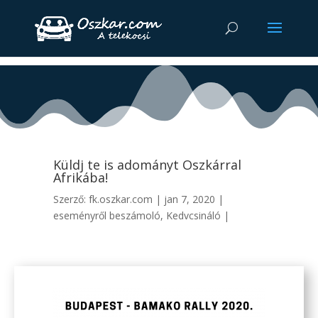
Küldj te is adományt Oszkárral
Afrikába!
Szerző:
fk.oszkar.com
|
jan 7, 2020
|
eseményről beszámoló
,
Kedvcsináló
|