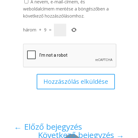
A nevem, e-mail-címem, és
weboldalcímem mentése a böngészőben a
következő hozzászólásomhoz.
három
+
9
=
Hozzászólás elküldése
←
Előző bejegyzés
Következő bejegyzés
→