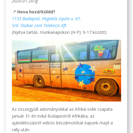
2020.01.20-ig
📍
Hova hozd/küldd?
1133 Budapest, Hegedűs Gyula u. 67.
5/4. Oszkar.com Telekocsi Kft.
(Nyitva tartás: munkanapokon (H-P): 9-17 között)
Az összegyűlt adományokkal az Afriká-sokk csapata
január 31-én indul Budapestről Afrikába, az
ajándékozásról videós beszámolókat kapunk majd a
rally után.