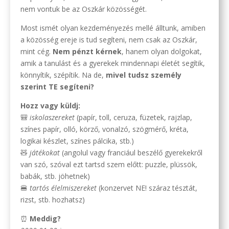
nem vontuk be az Oszkár közösségét.
Most ismét olyan kezdeményezés mellé álltunk, amiben
a közösség ereje is tud segíteni, nem csak az Oszkár,
mint cég.
Nem pénzt kérnek
, hanem olyan dolgokat,
amik a tanulást és a gyerekek mindennapi életét segítik,
könnyítik, szépítik. Na de,
mivel tudsz személy
szerint TE segíteni?
Hozz vagy küldj:
🎒
iskolaszereket
(papír, toll, ceruza, füzetek, rajzlap,
színes papír, olló, körző, vonalzó, szögmérő, kréta,
logikai készlet, színes pálcika, stb.)
🧸
játékokat
(angolul vagy franciául beszélő gyerekekről
van szó, szóval ezt tartsd szem előtt: puzzle, plüssök,
babák, stb. jöhetnek)
🍔
tartós élelmiszereket
(konzervet NE! száraz tésztát,
rizst, stb. hozhatsz)
⏰
Meddig?