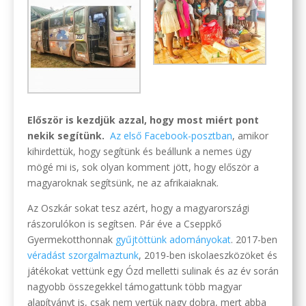
Először is kezdjük azzal, hogy most miért pont
nekik segítünk.
Az első Facebook-posztban
, amikor
kihirdettük, hogy segítünk és beállunk a nemes ügy
mögé mi is, sok olyan komment jött, hogy először a
magyaroknak segítsünk, ne az afrikaiaknak.
Az Oszkár sokat tesz azért, hogy a magyarországi
rászorulókon is segítsen. Pár éve a Cseppkő
Gyermekotthonnak
gyűjtöttünk adományokat
. 2017-ben
véradást szorgalmaztunk
, 2019-ben iskolaeszközöket és
játékokat vettünk egy Ózd melletti sulinak és az év során
nagyobb összegekkel támogattunk több magyar
alapítványt is, csak nem vertük nagy dobra, mert abba