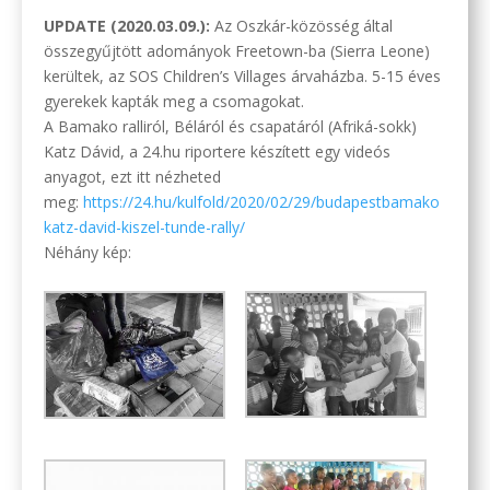
UPDATE (2020.03.09.):
Az Oszkár-közösség által
összegyűjtött adományok Freetown-ba (Sierra Leone)
kerültek, az SOS Children’s Villages árvaházba. 5-15 éves
gyerekek kapták meg a csomagokat.
A Bamako ralliról, Béláról és csapatáról (Afriká-sokk)
Katz Dávid, a 24.hu riportere készített egy videós
anyagot, ezt itt nézheted
meg:
https://24.hu/kulfold/2020/02/29/budapestbamako
katz-david-kiszel-tunde-rally/
Néhány kép: