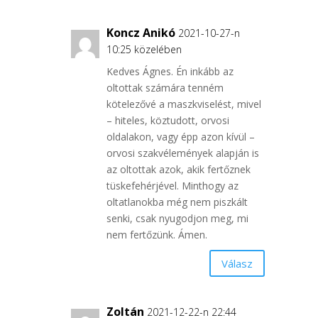
Koncz Anikó
2021-10-27-n
10:25 közelében
Kedves Ágnes. Én inkább az
oltottak számára tenném
kötelezővé a maszkviselést, mivel
– hiteles, köztudott, orvosi
oldalakon, vagy épp azon kívül –
orvosi szakvélemények alapján is
az oltottak azok, akik fertőznek
tüskefehérjével. Minthogy az
oltatlanokba még nem piszkált
senki, csak nyugodjon meg, mi
nem fertőzünk. Ámen.
Válasz
Zoltán
2021-12-22-n 22:44