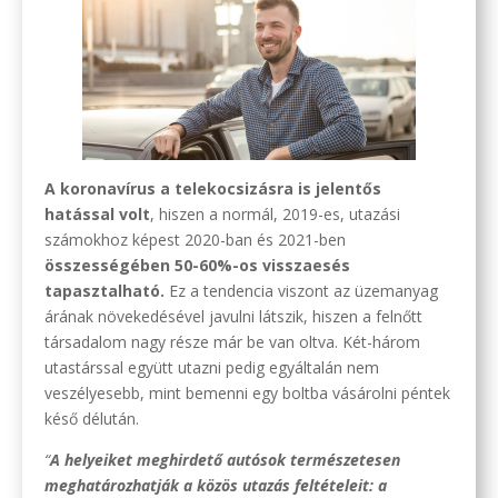
A koronavírus a telekocsizásra is jelentős
hatással volt
, hiszen a normál, 2019-es, utazási
számokhoz képest 2020-ban és 2021-ben
összességében 50-60%-os visszaesés
tapasztalható.
Ez a tendencia viszont az üzemanyag
árának növekedésével javulni látszik, hiszen a felnőtt
társadalom nagy része már be van oltva. Két-három
utastárssal együtt utazni pedig egyáltalán nem
veszélyesebb, mint bemenni egy boltba vásárolni péntek
késő délután.
“
A helyeiket meghirdető autósok természetesen
meghatározhatják a közös utazás feltételeit: a