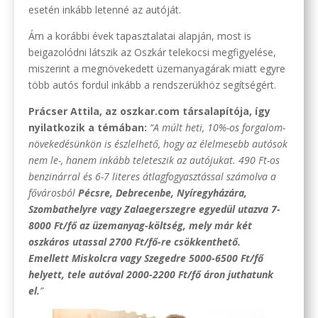
esetén inkább letenné az autóját.
Ám a korábbi évek tapasztalatai alapján, most is
beigazolódni látszik az Oszkár telekocsi megfigyelése,
miszerint a megnövekedett üzemanyagárak miatt egyre
több autós fordul inkább a rendszerükhöz segítségért.
Prácser Attila, az oszkar.com társalapítója, így
nyilatkozik a témában:
“A múlt heti, 10%-os forgalom-
növekedésünkön is észlelhető, hogy az élelmesebb autósok
nem le-, hanem inkább teleteszik az autójukat. 490 Ft-os
benzinárral és 6-7 literes átlagfogyasztással számolva a
fővárosból
Pécsre, Debrecenbe, Nyíregyházára,
Szombathelyre vagy Zalaegerszegre egyedül utazva 7-
8000 Ft/fő az üzemanyag-költség, mely már két
oszkáros utassal 2700 Ft/fő-re csökkenthető.
Emellett Miskolcra vagy Szegedre 5000-6500 Ft/fő
helyett, tele autóval 2000-2200 Ft/fő áron juthatunk
el.
”