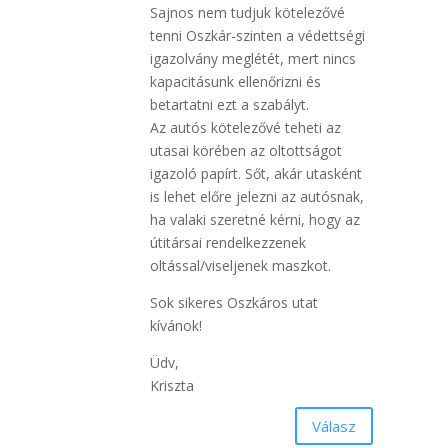
Sajnos nem tudjuk kötelezővé
tenni Oszkár-szinten a védettségi
igazolvány meglétét, mert nincs
kapacitásunk ellenőrizni és
betartatni ezt a szabályt.
Az autós kötelezővé teheti az
utasai körében az oltottságot
igazoló papírt. Sőt, akár utasként
is lehet előre jelezni az autósnak,
ha valaki szeretné kérni, hogy az
útitársai rendelkezzenek
oltással/viseljenek maszkot.
Sok sikeres Oszkáros utat
kívánok!
Üdv,
Kriszta
Válasz