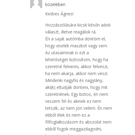
közelében
Kedves Ágnes!
Hozzászólására kicsit későn adok
választ, illetve reagálok rá.
Én a saját autómba döntöm el,
hogy viselek maszkot vagy sem.
Az utasaimnak is ezt a
lehetőséget biztosítom, hogy ha
szeretné felvenni, akkor felveszi,
ha nem akarja, akkor nem veszi.
Mindenki nagyfiú és nagylány,
aki(k) eltudják dönteni, hogy mit
szeretnének. Egy biztos, én nem
veszem fel és akinek ez nem
tetszik, az nem jön velem. Én nem
ebből élek és nem ez a
főfoglalkozásom és abszolút nem
ebből fogok meggazdagodni,