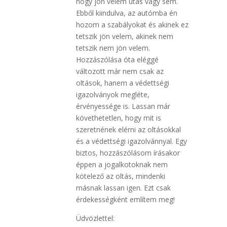
hogy jön velem utas vagy sem.
Ebből kiindulva, az autómba én
hozom a szabályokat és akinek ez
tetszik jön velem, akinek nem
tetszik nem jön velem.
Hozzászólása óta eléggé
változott már nem csak az
oltások, hanem a védettségi
igazolványok megléte,
érvényessége is. Lassan már
követhetetlen, hogy mit is
szeretnének elérni az oltásokkal
és a védettségi igazolvánnyal. Egy
biztos, hozzászólásom írásakor
éppen a jogalkotoknak nem
kötelező az oltás, mindenki
másnak lassan igen. Ezt csak
érdekességként említem meg!
Üdvözlettel: