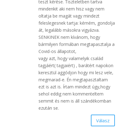
teszt kérése. Tiszteletben tartva
mindenkit aki nem hisz vagy nem
oltatja be magát vagy mindezt
feleslegesnek tartja: kérném, gondolja
át, legalább másokra vigyázva.
SENKINEK nem kívánom, hogy
bármilyen formában megtapasztalja a
Covid-os állapotot,
vagy azt, hogy valamelyik család
tagjáért( tagjaiért) , barátért napokon
keresztül aggódjon hogy mi lesz vele,
megmarad-e. Én megtapasztaltam
ezt is azt is. Írtam mindezt úgy,hogy
sehol eddig nem kommenteltem
semmit és nem is áll szándékomban
ezután se.
Válasz