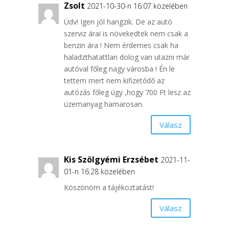
Zsolt
2021-10-30-n 16:07 közelében
Üdv! Igen jól hangzik. De az autó
szerviz árai is növekedtek nem csak a
benzin ára ! Nem érdemes csak ha
haladzthatattlan dolog van utazni már
autóval főleg nagy városba ! Én le
tettem mert nem kifizetődő az
autózás főleg úgy ,hogy 700 Ft lesz az
üzemanyag hamarosan.
Válasz
Kis Szölgyémi Erzsébet
2021-11-
01-n 16:28 közelében
Köszönöm a tájékoztatást!
Válasz