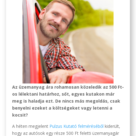
Az üzemanyag ára rohamosan közeledik az 500 Ft-
os lélektani határhoz, sőt, egyes kutakon már
meg is haladja ezt. De nincs más megoldás, csak
benyelni ezeket a költségeket vagy letenni a
kocsit?
A héten megjelent
Pulzus Kutató felméréséből
kiderült,
hogy az autósok egy része 500 Ft feletti üzemanyagár