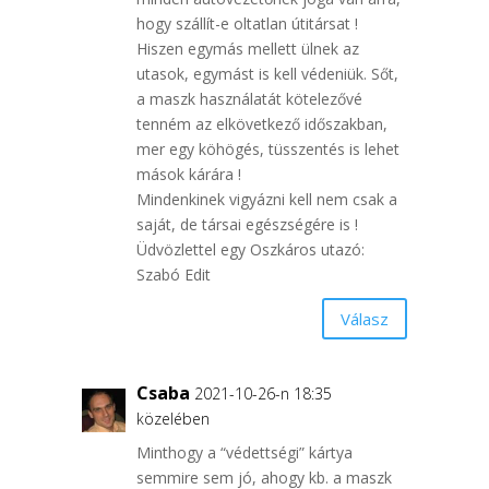
hogy szállít-e oltatlan útitársat !
Hiszen egymás mellett ülnek az
utasok, egymást is kell védeniük. Sőt,
a maszk használatát kötelezővé
tenném az elkövetkező időszakban,
mer egy köhögés, tüsszentés is lehet
mások kárára !
Mindenkinek vigyázni kell nem csak a
saját, de társai egészségére is !
Üdvözlettel egy Oszkáros utazó:
Szabó Edit
Válasz
Csaba
2021-10-26-n 18:35
közelében
Minthogy a “védettségi” kártya
semmire sem jó, ahogy kb. a maszk