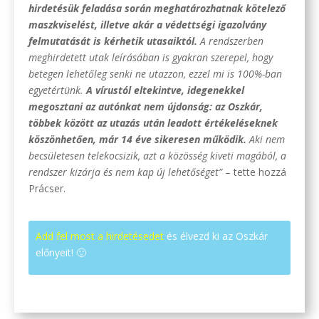
hirdetésük feladása során meghatározhatnak kötelező
maszkviselést, illetve akár a védettségi igazolvány
felmutatását is kérhetik utasaiktól.
A rendszerben
meghirdetett utak leírásában is gyakran szerepel, hogy
betegen lehetőleg senki ne utazzon, ezzel mi is 100%-ban
egyetértünk.
A vírustól eltekintve, idegenekkel
megosztani az autónkat nem újdonság: az Oszkár,
többek között az utazás után leadott értékeléseknek
köszönhetően, már 14 éve sikeresen működik.
Aki nem
becsületesen telekocsizik, azt a közösség kiveti magából, a
rendszer kizárja és nem kap új lehetőséget”
– tette hozzá
Prácser.
Add fel most a hirdetésedet
és élvezd ki az Oszkár
előnyeit! 🙂