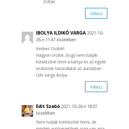
Zoltán
Válasz
IBOLYA ILDIKÓ VARGA
2021-10-
26-n 11:47 közelében
Kedves Oszkár!
Nagyon örülök ,hogy nem tudják
kötelezővé tenni a kártya és az egyéb
eszközök használatát az autóikban .
Üdv Varga Ibolya
Válasz
Edit Szabó
2021-10-26-n 18:07
közelében
Nem tudják kötelezővé tenni, de
minden autóvezetőnek joga van arra,