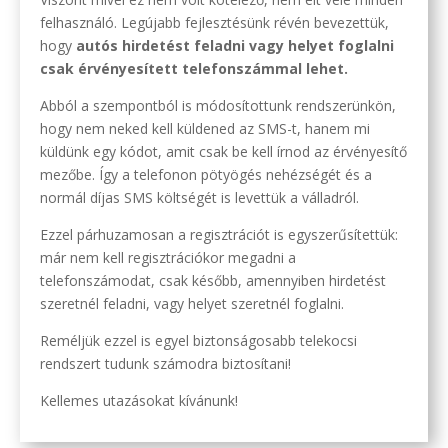
felhasználó. Legújabb fejlesztésünk révén bevezettük,
hogy
autós hirdetést feladni vagy helyet foglalni
csak érvényesített telefonszámmal lehet.
Abból a szempontból is módosítottunk rendszerünkön,
hogy nem neked kell küldened az SMS-t, hanem mi
küldünk egy kódot, amit csak be kell írnod az érvényesítő
mezőbe. Így a telefonon pötyögés nehézségét és a
normál díjas SMS költségét is levettük a válladról.
Ezzel párhuzamosan a regisztrációt is egyszerűsítettük:
már nem kell regisztrációkor megadni a
telefonszámodat, csak később, amennyiben hirdetést
szeretnél feladni, vagy helyet szeretnél foglalni.
Reméljük ezzel is egyel biztonságosabb telekocsi
rendszert tudunk számodra biztosítani!
Kellemes utazásokat kívánunk!