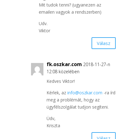
Mit tudok tenni? (ugyanezen az
emailen vagyok a rendszerben)
Udv.
Viktor
Válasz
fk.oszkar.com
2018-11-27-n
12:08 közelében
Kedves Viktor!
Kérlek, az
info@oszkar.com
-ra írd
meg a problémát, hogy az
ügyfélszolgálat tudjon segíteni.
Üdv,
Kriszta
Válasz