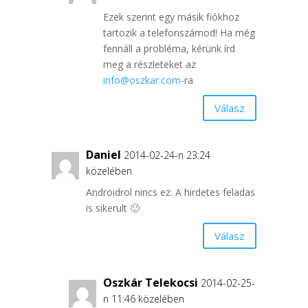
Ezek szerint egy másik fiókhoz
tartozik a telefonszámod! Ha még
fennáll a probléma, kérünk írd
meg a részleteket az
info@oszkar.com
-ra
Válasz
Daniel
2014-02-24-n 23:24
közelében
Androidrol nincs ez. A hirdetes feladas
is sikerult 🙂
Válasz
Oszkár Telekocsi
2014-02-25-
n 11:46 közelében