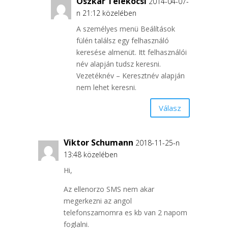
Oszkár Telekocsi
2014-04-07-
n 21:12 közelében
A személyes menü Beálítások
fülén találsz egy felhasználó
keresése almenüt. Itt felhasználói
név alapján tudsz keresni.
Vezetéknév – Keresztnév alapján
nem lehet keresni.
Válasz
Viktor Schumann
2018-11-25-n
13:48 közelében
Hi,
Az ellenorzo SMS nem akar
megerkezni az angol
telefonszamomra es kb van 2 napom
foglalni.