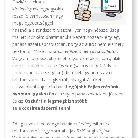
Oszkár-telekocsis
közösségünk legnagyobb
része folyamatosan nagy
megelégedettséggel
használja a rendszert! Viszont ilyen nagy népszerűség
mellett időnként óhatatlanul érkezett hozzánk egy-egy
panasz azzal kapcsolatban, hogy az autós nem elérhető
telefonon:
“Ezen a számon előfizető nem kapcsolható”.
Vagy ami a rosszabbik eset, olyanok írtak nekünk, akik
nem is tudták mi az az Oszkár (sajnos még 1-1 ilyen
ember van az országban) de mivel egy autós az ő
telefonszámukkal regisztrált, hívogatták őket
utazásokkal kapcsolatban.
Legújabb fejlesztésünk
nyomán
igyekszünk
az ilyen panaszoknak elejét venni
és
az Oszkárt a legmegbízhatóbb
telekocsirendszerré tenni!
Eddig is volt lehetősége bárkinek érvényesítenie a
telefonszámát egy normál díjas SMS segítségével.
Viszont mivel ez nem volt kötelező, nem élt vele minden