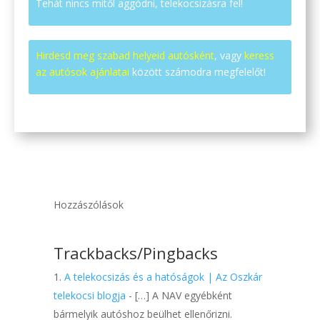
Tehát nincs mitől aggódni, telekocsizásra fel!
Hirdesd meg szabad helyeid autósként
, vagy
keress
az autósok ajánlatai
között számodra megfelelőt!
Hozzászólások
Trackbacks/Pingbacks
A telekocsizás és a hatóságok | Az Oszkár
telekocsi blogja
- […] A NAV egyébként
bármelyik autóshoz beülhet ellenőrizni.