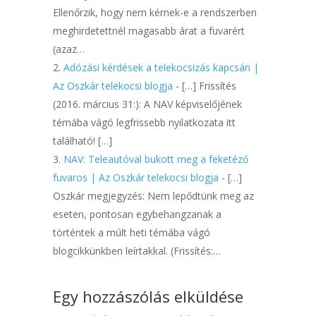
Ellenőrzik, hogy nem kérnek-e a rendszerben
meghirdetettnél magasabb árat a fuvarért
(azaz…
Adózási kérdések a telekocsizás kapcsán |
Az Oszkár telekocsi blogja
- […] Frissítés
(2016. március 31:): A NAV képviselőjének
témába vágó legfrissebb nyilatkozata itt
található! […]
NAV: Teleautóval bukott meg a feketéző
fuvaros | Az Oszkár telekocsi blogja
- […]
Oszkár megjegyzés: Nem lepődtünk meg az
eseten, pontosan egybehangzanak a
történtek a múlt heti témába vágó
blogcikkünkben leírtakkal. (Frissítés:…
Egy hozzászólás elküldése