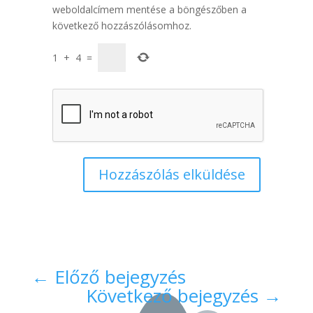
weboldalcímem mentése a böngészőben a
következő hozzászólásomhoz.
1
+
4
=
Hozzászólás elküldése
←
Előző bejegyzés
Következő bejegyzés
→