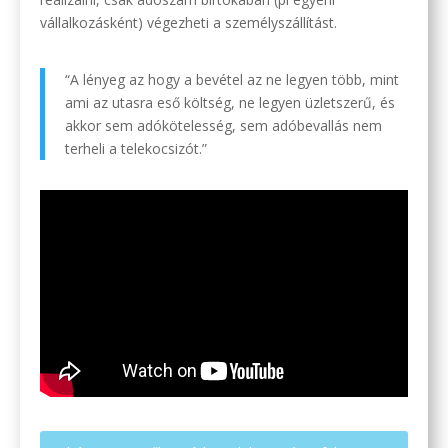
vállalkozásként) végezheti a személyszállítást.
“A lényeg az hogy a bevétel az ne legyen több, mint
ami az utasra eső költség, ne legyen üzletszerű, és
akkor sem adókötelesség, sem adóbevallás nem
terheli a telekocsizót.”