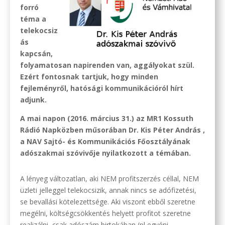
forró
téma a
telekocsiz
ás
kapcsán,
folyamatosan napirenden van, aggályokat szül.
Ezért fontosnak tartjuk, hogy minden
fejleményről, hatósági kommunikációról hírt
adjunk.
A mai napon (2016. március 31.) az MR1 Kossuth
Rádió Napközben műsorában Dr. Kis Péter András ,
a NAV Sajtó- és Kommunikációs Főosztályának
adószakmai szóvivője nyilatkozott a témában.
A lényeg változatlan, aki NEM profitszerzés céllal, NEM
üzleti jelleggel telekocsizik, annak nincs se adófizetési,
se bevallási kötelezettsége. Aki viszont ebből szeretne
megélni, költségcsökkentés helyett profitot szeretne
realizálni, csak adószám birtokában (pl egyéni