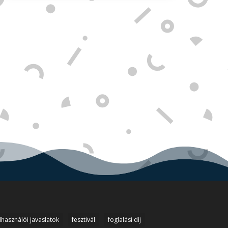
lhasználói javaslatok
fesztivál
foglalási díj