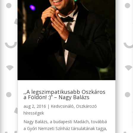
,,A legszimpatikusabb Oszkáros
a Földön! :)” – Nagy Balázs
aug 2, 2016
|
Kedvcsináló
,
Oszkározó
hírességek
Nagy Balázs, a budapesti Madách, továbbá
a Győri Nemzeti Színház társulatának tagja,