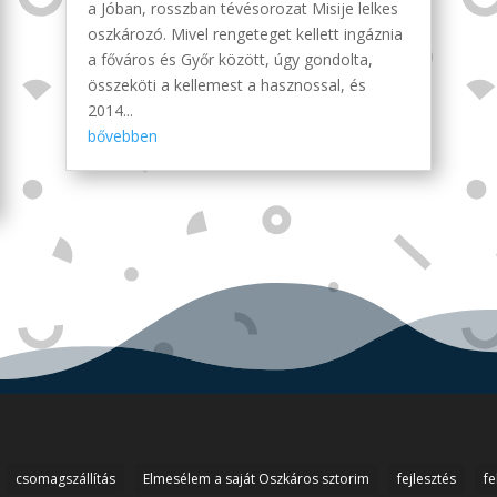
a Jóban, rosszban tévésorozat Misije lelkes
oszkározó. Mivel rengeteget kellett ingáznia
a főváros és Győr között, úgy gondolta,
összeköti a kellemest a hasznossal, és
2014...
bővebben
csomagszállítás
Elmesélem a saját Oszkáros sztorim
fejlesztés
fe