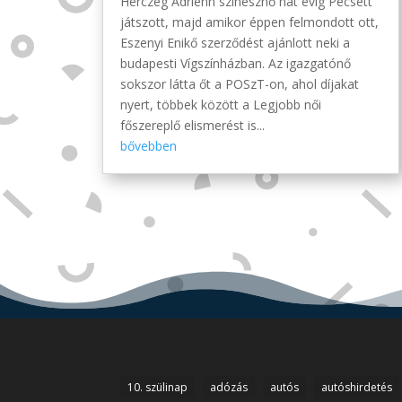
Herczeg Adrienn színésznő hat évig Pécsett
játszott, majd amikor éppen felmondott ott,
Eszenyi Enikő szerződést ajánlott neki a
budapesti Vígszínházban. Az igazgatónő
sokszor látta őt a POSzT-on, ahol díjakat
nyert, többek között a Legjobb női
főszereplő elismerést is...
bővebben
10. szülinap
adózás
autós
autóshirdetés