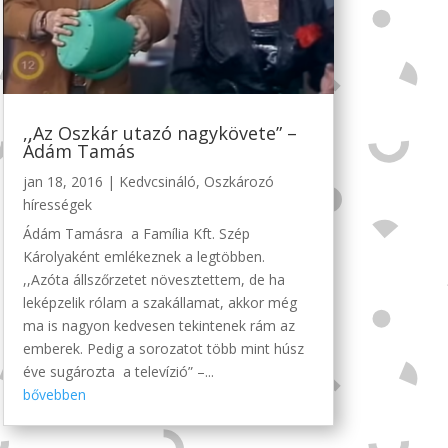
,,Az Oszkár utazó nagykövete” –
Ádám Tamás
jan 18, 2016
|
Kedvcsináló
,
Oszkározó
hírességek
Ádám Tamásra a Família Kft. Szép
Károlyaként emlékeznek a legtöbben.
,,Azóta állszőrzetet növesztettem, de ha
leképzelik rólam a szakállamat, akkor még
ma is nagyon kedvesen tekintenek rám az
emberek. Pedig a sorozatot több mint húsz
éve sugározta a televízió” –...
bővebben