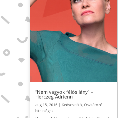
“Nem vagyok félős lány” –
Herczeg Adrienn
aug 15, 2016
|
Kedvcsináló
,
Oszkározó
hírességek