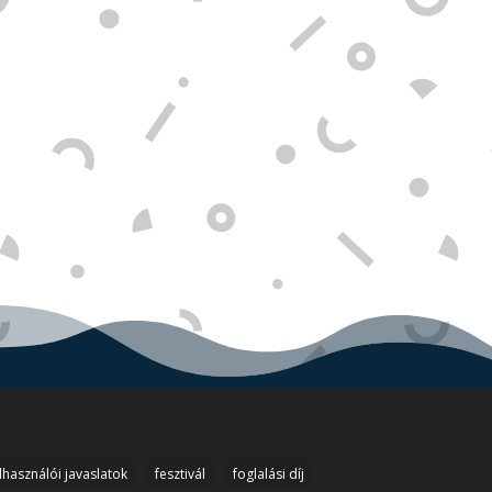
lhasználói javaslatok
fesztivál
foglalási díj