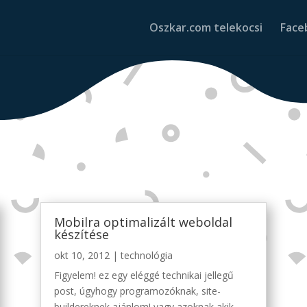
Oszkar.com telekocsi
Face
Mobilra optimalizált weboldal
készítése
okt 10, 2012
|
technológia
Figyelem! ez egy eléggé technikai jellegű
post, úgyhogy programozóknak, site-
buildereknek ajánlom! vagy azoknak akik