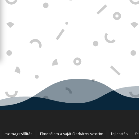
csomagszállítás
Elmesélem a saját Oszkáros sztorim
fejlesztés
fe