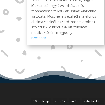
Már többször beszámoltunk róla, hogy az
iOszkar után egy évvel elkészült és
folyamatosan fejlődik az Oszkár Androidos
változata. Most nem is ezekről a telefonos
alkalmazásokról lesz szó, hanem azoknak
szolgálunk jó hírrel, akik kis felbontású
mobileszközön, mégpedig...
bővebben
10. szülinap
adózás
autós
autóshirdetés