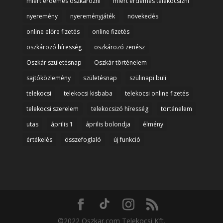
miért érdemes oszkározni
miért érdemes telekocsizni
nyeremény
nyereményjáték
növekedés
online előre fizetés
online fizetés
oszkározó híresség
oszkározó zenész
Oszkár születésnap
Oszkár történelem
sajtóközlemény
születésnap
szülinapi buli
telekocsi
telekocsi kisbaba
telekocsi online fizetés
telekocsi szerelem
telekocsizó híresség
történelem
utas
április 1
április bolondja
élmény
értékelés
összefoglaló
új funkció
©2022 Oszkar.com Telekocsi Kft.