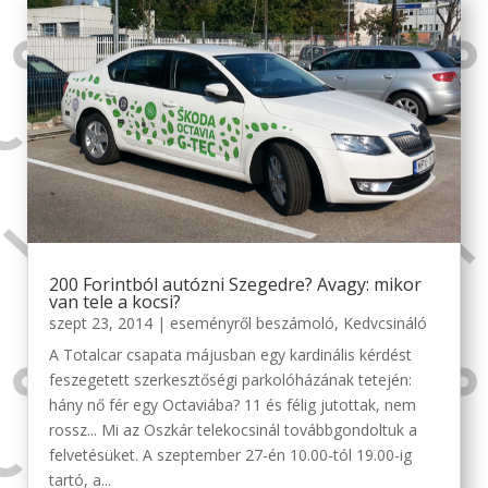
200 Forintból autózni Szegedre? Avagy: mikor
van tele a kocsi?
szept 23, 2014
|
eseményről beszámoló
,
Kedvcsináló
A Totalcar csapata májusban egy kardinális kérdést
feszegetett szerkesztőségi parkolóházának tetején:
hány nő fér egy Octaviába? 11 és félig jutottak, nem
rossz... Mi az Oszkár telekocsinál továbbgondoltuk a
felvetésüket. A szeptember 27-én 10.00-tól 19.00-ig
tartó, a...