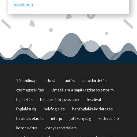
bővebben
10. szülinap
adózás
autós
autóshirdetés
csomagszállítás
Elmesélem a saját Oszkáros sztorim
fejlesztés
felhasználói javaslatok
fesztivál
foglalási díj
helyfoglalás
helyfoglalás-korlátozás
hirdetésfeladás
interjú
jótékonyság
kedvcsináló
koronavírus
környezetvédelem