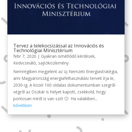
Tervez a telekocsizással az Innovációs és
Technológiai Minisztérium
febr 7, 2020
|
Gyakran ismétlődő kérdések
,
Kedvcsináló
,
sajtóközlemény
Nemrégiben megjelent az új Nemzeti Energiastratégia,
ami Magyarország energiafelhasználási terveit írja le,
2030-ig. A közel 100 oldalas dokumentumban szegről-
végről az Oszkár is helyet kapott, csekkold, hogy
pontosan miről is van szó! 🙂 Ha valakiben...
bővebben