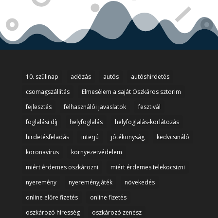
10. szülinap
adózás
autós
autóshirdetés
csomagszállítás
Elmesélem a saját Oszkáros sztorim
fejlesztés
felhasználói javaslatok
fesztivál
foglalási díj
helyfoglalás
helyfoglalás-korlátozás
hirdetésfeladás
interjú
jótékonyság
kedvcsináló
koronavírus
környezetvédelem
miért érdemes oszkározni
miért érdemes telekocsizni
nyeremény
nyereményjáték
növekedés
online előre fizetés
online fizetés
oszkározó híresség
oszkározó zenész