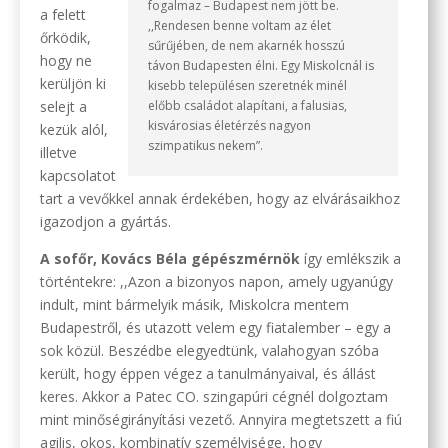
fogalmaz – Budapest nem jött be.
a felett
,,Rendesen benne voltam az élet
őrködik,
sűrűjében, de nem akarnék hosszú
hogy ne
távon Budapesten élni. Egy Miskolcnál is
kerüljön ki
kisebb településen szeretnék minél
selejt a
előbb családot alapítani, a falusias,
kisvárosias életérzés nagyon
kezük alól,
szimpatikus nekem”.
illetve
kapcsolatot
tart a vevőkkel annak érdekében, hogy az elvárásaikhoz
igazodjon a gyártás.
A sofőr, Kovács Béla gépészmérnök
így emlékszik a
történtekre: ,,Azon a bizonyos napon, amely ugyanúgy
indult, mint bármelyik másik, Miskolcra mentem
Budapestről, és utazott velem egy fiatalember – egy a
sok közül. Beszédbe elegyedtünk, valahogyan szóba
került, hogy éppen végez a tanulmányaival, és állást
keres. Akkor a Patec CO. szingapúri cégnél dolgoztam
mint minőségirányítási vezető. Annyira megtetszett a fiú
agilis, okos, kombinatív személyisége, hogy