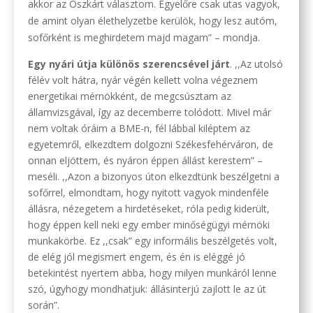
akkor az Oszkárt választom. Egyelőre csak utas vagyok,
de amint olyan élethelyzetbe kerülök, hogy lesz autóm,
sofőrként is meghirdetem majd magam” – mondja.
Egy nyári útja különös szerencsével járt
. ,,Az utolsó
félév volt hátra, nyár végén kellett volna végeznem
energetikai mérnökként, de megcsúsztam az
államvizsgával, így az decemberre tolódott. Mivel már
nem voltak óráim a BME-n, fél lábbal kiléptem az
egyetemről, elkezdtem dolgozni Székesfehérváron, de
onnan eljöttem, és nyáron éppen állást kerestem” –
meséli. ,,Azon a bizonyos úton elkezdtünk beszélgetni a
sofőrrel, elmondtam, hogy nyitott vagyok mindenféle
állásra, nézegetem a hirdetéseket, róla pedig kiderült,
hogy éppen kell neki egy ember minőségügyi mérnöki
munkakörbe. Ez ,,csak” egy informális beszélgetés volt,
de elég jól megismert engem, és én is eléggé jó
betekintést nyertem abba, hogy milyen munkáról lenne
szó, úgyhogy mondhatjuk: állásinterjú zajlott le az út
során”.