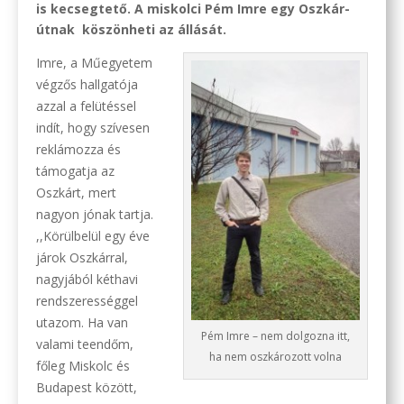
is kecsegtető. A miskolci Pém Imre egy Oszkár-
útnak köszönheti az állását.
Imre, a Műegyetem
végzős hallgatója
azzal a felütéssel
indít, hogy szívesen
reklámozza és
támogatja az
Oszkárt, mert
nagyon jónak tartja.
,,Körülbelül egy éve
járok Oszkárral,
nagyjából kéthavi
rendszerességgel
utazom. Ha van
Pém Imre – nem dolgozna itt,
valami teendőm,
ha nem oszkározott volna
főleg Miskolc és
Budapest között,