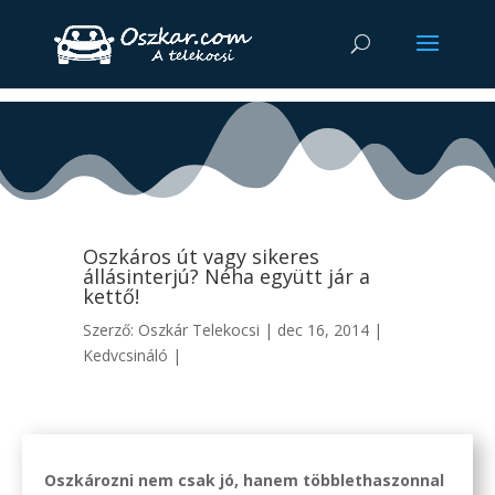
Oszkáros út vagy sikeres
állásinterjú? Néha együtt jár a
kettő!
Szerző:
Oszkár Telekocsi
|
dec 16, 2014
|
Kedvcsináló
|
Oszkározni nem csak jó, hanem többlethaszonnal