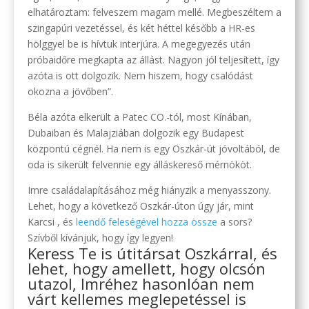
elhatároztam: felveszem magam mellé. Megbeszéltem a
szingapúri vezetéssel, és két héttel később a HR-es
hölggyel be is hívtuk interjúra. A megegyezés után
próbaidőre megkapta az állást. Nagyon jól teljesített, így
azóta is ott dolgozik. Nem hiszem, hogy csalódást
okozna a jövőben”.
Béla azóta elkerült a Patec CO.-tól, most Kínában,
Dubaiban és Malajziában dolgozik egy Budapest
központú cégnél. Ha nem is egy Oszkár-út jóvoltából, de
oda is sikerült felvennie egy álláskereső mérnököt.
Imre családalapításához még hiányzik a menyasszony.
Lehet, hogy a következő Oszkár-úton úgy jár, mint
Karcsi , és
leendő feleségével hozza össze
a sors?
Szívből kívánjuk, hogy így legyen!
Keress Te is útitársat Oszkárral
, és
lehet, hogy amellett, hogy olcsón
utazol, Imréhez hasonlóan nem
várt kellemes meglepetéssel is