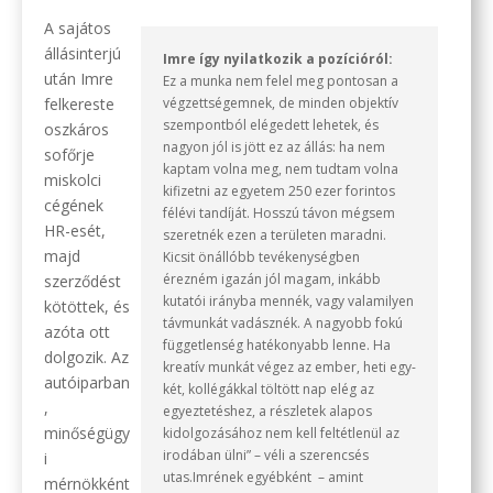
A sajátos
állásinterjú
Imre így nyilatkozik a pozícióról:
után Imre
Ez a munka nem felel meg pontosan a
felkereste
végzettségemnek, de minden objektív
szempontból elégedett lehetek, és
oszkáros
nagyon jól is jött ez az állás: ha nem
sofőrje
kaptam volna meg, nem tudtam volna
miskolci
kifizetni az egyetem 250 ezer forintos
cégének
félévi tandíját. Hosszú távon mégsem
HR-esét,
szeretnék ezen a területen maradni.
majd
Kicsit önállóbb tevékenységben
érezném igazán jól magam, inkább
szerződést
kutatói irányba mennék, vagy valamilyen
kötöttek, és
távmunkát vadásznék. A nagyobb fokú
azóta ott
függetlenség hatékonyabb lenne. Ha
dolgozik. Az
kreatív munkát végez az ember, heti egy-
autóiparban
két, kollégákkal töltött nap elég az
,
egyeztetéshez, a részletek alapos
minőségügy
kidolgozásához nem kell feltétlenül az
irodában ülni” – véli a szerencsés
i
utas.Imrének egyébként – amint
mérnökként