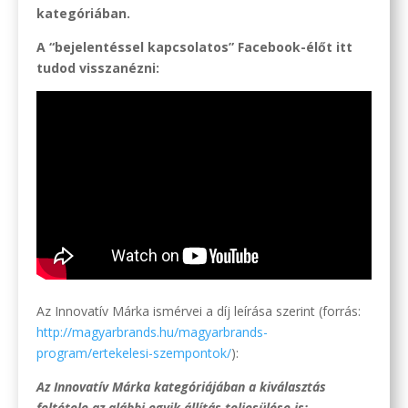
kategóriában.
A “bejelentéssel kapcsolatos” Facebook-élőt itt
tudod visszanézni:
Az Innovatív Márka ismérvei a díj leírása szerint (forrás:
http://magyarbrands.hu/magyarbrands-
program/ertekelesi-szempontok/
):
Az Innovatív Márka kategóriájában a kiválasztás
feltétele az alábbi egyik állítás teljesülése is: