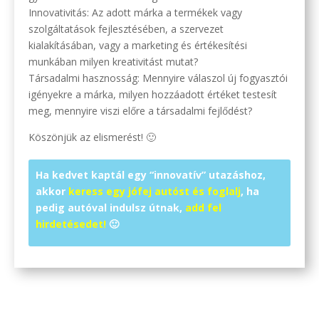
Innovativitás: Az adott márka a termékek vagy
szolgáltatások fejlesztésében, a szervezet
kialakításában, vagy a marketing és értékesítési
munkában milyen kreativitást mutat?
Társadalmi hasznosság: Mennyire válaszol új fogyasztói
igényekre a márka, milyen hozzáadott értéket testesít
meg, mennyire viszi előre a társadalmi fejlődést?
Köszönjük az elismerést! 🙂
Ha kedvet kaptál egy “innovatív” utazáshoz,
akkor
keress egy jófej autóst és foglalj
, ha
pedig autóval indulsz útnak,
add fel
hirdetésedet!
🙂