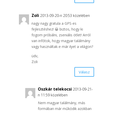
Zoli
2013-09-20-n 20:53 közelében
nagy nagy gratula a GPS-es
fejlesztéshez! 😀 biztos, hogy ki
fogom próbálni, zseniális ötlet! Arról
van infótok, hogy magyar találmány
vagy használtak-e már ilyet a világon?
üdv,
Zoli
Válasz
Oszkár telekocsi
2013-09-21-
n 11:59 közelében
Nem magyar találmány, más
formában már működik azokban