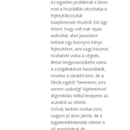
Az egyetlen problémát e téren
max a hozzáállás okozhatja a
fejlesztők/oszkár
tulajdonosok részéről. Ezt úgy
értem, hogy volt már olyan
weboldal, ahol javaslatot
tettünk egy bizonyos irányú
fejlesztésre, ami nagy hasznot
hozhatott volna a cégnek,
illetve leegyszerűsítette volna
a szolgáltatások használatát,
növelve a vásárlói kört, de a
főnök egyből “Neeeeem, erre
semmi szükség!” kijelentéssel
átgondolás nélkül leseperte az
asztalról az ötletet.
Szóval, kedves oszkar.com,
nagyon jó úton jártok, de a
legjelentéktelenebb ötletet is
jól gondoljátok át!