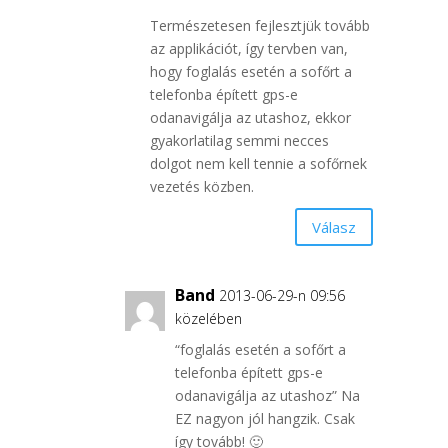
Természetesen fejlesztjük tovább
az applikációt, így tervben van,
hogy foglalás esetén a sofőrt a
telefonba épített gps-e
odanavigálja az utashoz, ekkor
gyakorlatilag semmi necces
dolgot nem kell tennie a sofőrnek
vezetés közben.
Válasz
Band
2013-06-29-n 09:56
közelében
“foglalás esetén a sofőrt a
telefonba épített gps-e
odanavigálja az utashoz” Na
EZ nagyon jól hangzik. Csak
így tovább! 🙂