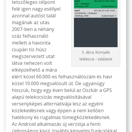
tetszőleges célpont
felé igen nagy eséllyel
azonnal autóst talál
magának az utas.
2007-ben a néhány
száz felhasználó
mellett a havonta
csupán tíz-húsz
5. ábra: Környéki
megszervezett utat
telekocsi – találatok
látva nehezen volt
elképzelhető a mára
elért közel 60.000-es felhasználószám és havi
közel 10.000 megvalósult út. De ugyanúgy
hisszük, hogy egy éven belül az Oszkár a GPS
alapú telekocsizás megvalósításával
versenyképes alternatívája lesz az egyéni
közlekedésnek vagy éppen a nem kellően
hatékony és rugalmas tömegközlekedésnek.
Az Android alkalmazás új verziója a fenti
újdonságon kívül további kényelmi funkciókkal