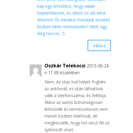
kap egy értesítést, hogy valaki
bejelentkezett, és ekkor és ott kéne
felvenni? És mindezt mondjuk vezetés
közben kéne menedzselni? Mert úgy
elég necces. :S
Válasz
Oszkár Telekocsi
2013-06-24-
n 11:38 közelében
Nem. Az utas tud helyet foglalni
az autósnál, ez után láthatóvá
válik a telefonszáma, és felhívja.
Ekkor az autós biztonságosan
lehúzódik és természetesen nem
menet közben telefonál, de
megbeszélik, hogy hol veszi fel az
újdonsült utast.