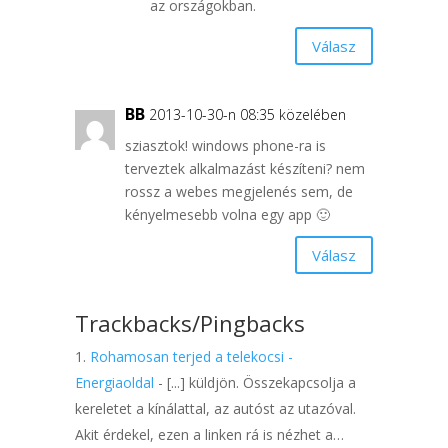
az országokban.
Válasz
BB
2013-10-30-n 08:35 közelében
sziasztok! windows phone-ra is
terveztek alkalmazást készíteni? nem
rossz a webes megjelenés sem, de
kényelmesebb volna egy app 🙂
Válasz
Trackbacks/Pingbacks
Rohamosan terjed a telekocsi -
Energiaoldal
- [...] küldjön. Összekapcsolja a
kereletet a kínálattal, az autóst az utazóval.
Akit érdekel, ezen a linken rá is nézhet a…