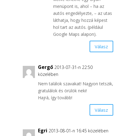
menüpont is, ahol – ha az
autós engedélyezte, – az utas
láthatja, hogy hozzá képest
hol tart az autós. (például
Google Maps alapon).
Válasz
Gergő
2013-07-31-n 22:50
közelében
Nem találok szavakat! Nagyon tetszik,
gratulálok és örülök neki!
Hajrá, így tovább!
Válasz
Egri
2013-08-01-n 16:45 közelében