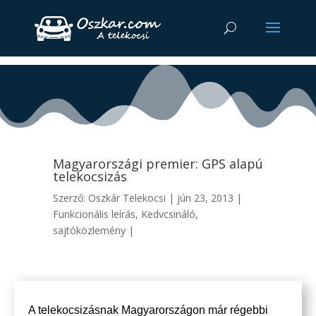
Magyarországi premier: GPS alapú
telekocsizás
Szerző:
Oszkár Telekocsi
|
jún 23, 2013
|
Funkcionális leírás
,
Kedvcsináló
,
sajtóközlemény
|
A telekocsizásnak Magyarországon már régebbi