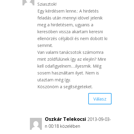
Sziasztok!
Egy kérdésem lenne.: A hirdetés
feladás után mennyi idövel jelenik
meg a hirdetésem, ugyanis a
keresöben vissza akartam keresni
ellenörzés céljából és nem dobott ki
semmit.
Van valami tanácsotok számomra
mint zöldfülünek így az elején? Mire
kell odafigyelnem….ilyesmik. Még
sosem használtam ilyet. Nem is
utaztam még így.
Köszönöm a segítségeteket.
Válasz
Oszkár Telekocsi
2013-09-03-
n 00:18 közelében