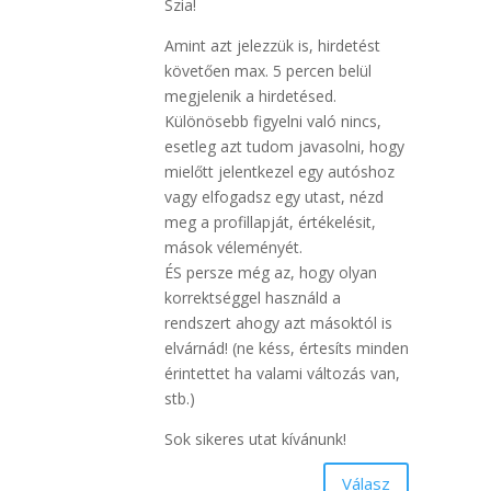
Szia!
Amint azt jelezzük is, hirdetést
követően max. 5 percen belül
megjelenik a hirdetésed.
Különösebb figyelni való nincs,
esetleg azt tudom javasolni, hogy
mielőtt jelentkezel egy autóshoz
vagy elfogadsz egy utast, nézd
meg a profillapját, értékelésit,
mások véleményét.
ÉS persze még az, hogy olyan
korrektséggel használd a
rendszert ahogy azt másoktól is
elvárnád! (ne késs, értesíts minden
érintettet ha valami változás van,
stb.)
Sok sikeres utat kívánunk!
Válasz