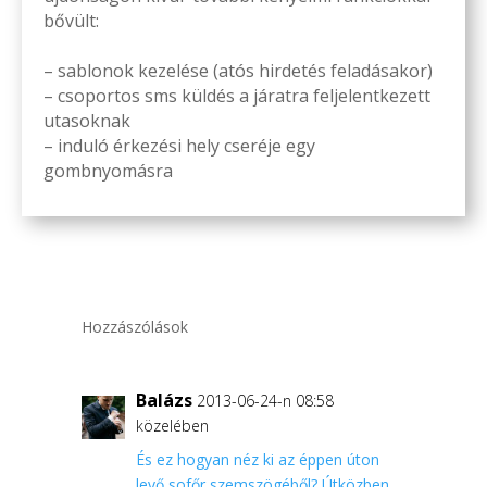
bővült:
– sablonok kezelése (atós hirdetés feladásakor)
– csoportos sms küldés a járatra feljelentkezett
utasoknak
– induló érkezési hely cseréje egy
gombnyomásra
Hozzászólások
Balázs
2013-06-24-n 08:58
közelében
És ez hogyan néz ki az éppen úton
levő sofőr szemszögéből? Útközben