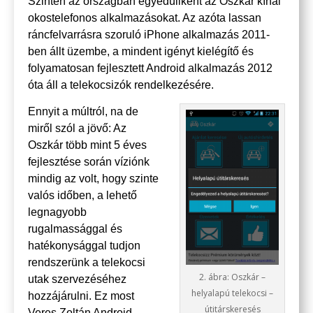
Szintén az országban egyedüliként az Oszkár kínál
okostelefonos alkalmazásokat. Az azóta lassan
ráncfelvarrásra szoruló iPhone alkalmazás 2011-
ben állt üzembe, a mindent igényt kielégítő és
folyamatosan fejlesztett Android alkalmazás 2012
óta áll a telekocsizók rendelkezésére.
Ennyit a múltról, na de
miről szól a jövő: Az
Oszkár több mint 5 éves
fejlesztése során víziónk
mindig az volt, hogy szinte
valós időben, a lehető
legnagyobb
rugalmassággal és
hatékonysággal tudjon
rendszerünk a telekocsi
2. ábra: Oszkár –
utak szervezéséhez
helyalapú telekocsi –
hozzájárulni. Ez most
útitárskeresés
Veres Zoltán Android-