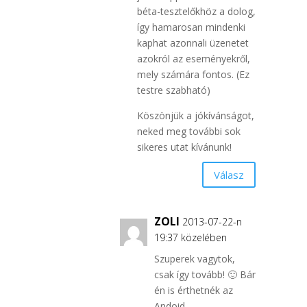
béta-tesztelőkhöz a dolog,
így hamarosan mindenki
kaphat azonnali üzenetet
azokról az eseményekről,
mely számára fontos. (Ez
testre szabható)
Köszönjük a jókívánságot,
neked meg további sok
sikeres utat kívánunk!
Válasz
ZOLI
2013-07-22-n
19:37 közelében
Szuperek vagytok,
csak így tovább! 🙂 Bár
én is érthetnék az
Andoid