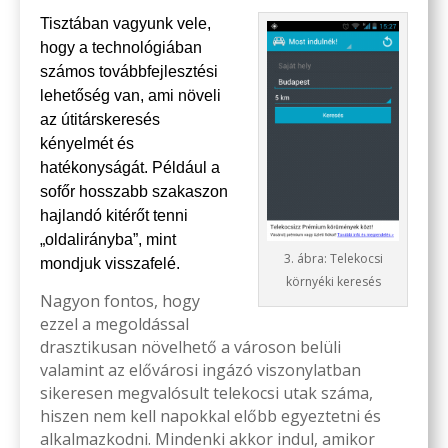
Tisztában vagyunk vele,
hogy a technológiában
számos továbbfejlesztési
lehetőség van, ami növeli
az útitárskeresés
kényelmét és
hatékonyságát. Például a
sofőr hosszabb szakaszon
hajlandó kitérőt tenni
„oldalirányba”, mint
3. ábra: Telekocsi
mondjuk visszafelé.
környéki keresés
Nagyon fontos, hogy
ezzel a megoldással
drasztikusan növelhető a városon belüli
valamint az elővárosi ingázó viszonylatban
sikeresen megvalósult telekocsi utak száma,
hiszen nem kell napokkal előbb egyeztetni és
alkalmazkodni. Mindenki akkor indul, amikor