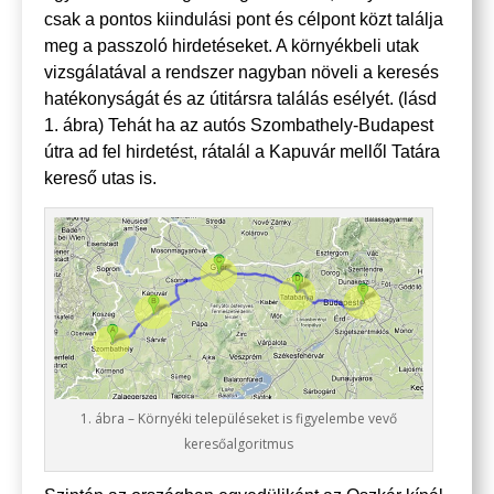
csak a pontos kiindulási pont és célpont közt találja
meg a passzoló hirdetéseket. A környékbeli utak
vizsgálatával a rendszer nagyban növeli a keresés
hatékonyságát és az útitársra találás esélyét. (lásd
1. ábra) Tehát ha az autós Szombathely-Budapest
útra ad fel hirdetést, rátalál a Kapuvár mellől Tatára
kereső utas is.
1. ábra – Környéki településeket is figyelembe vevő
keresőalgoritmus