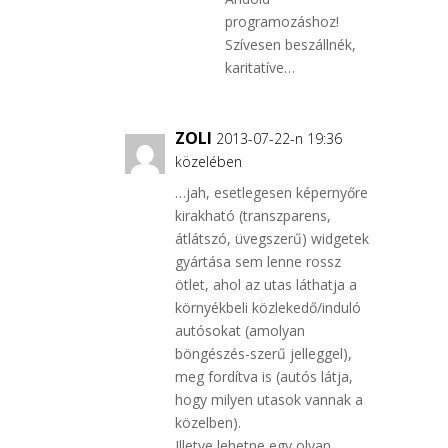
programozáshoz!
Szívesen beszállnék,
karitatíve…
ZOLI
2013-07-22-n 19:36
közelében
…jah, esetlegesen képernyőre
kirakható (transzparens,
átlátszó, üvegszerű) widgetek
gyártása sem lenne rossz
ötlet, ahol az utas láthatja a
környékbeli közlekedő/induló
autósokat (amolyan
böngészés-szerű jelleggel),
meg fordítva is (autós látja,
hogy milyen utasok vannak a
közelben).
Illetve lehetne egy olyan