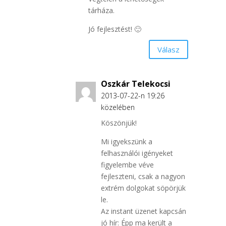
tárháza.
Jó fejlesztést! 🙂
Válasz
Oszkár Telekocsi
2013-07-22-n 19:26
közelében
Köszönjük!
Mi igyekszünk a
felhasználói igényeket
figyelembe véve
fejleszteni, csak a nagyon
extrém dolgokat söpörjük
le.
Az instant üzenet kapcsán
jó hír: Épp ma került a