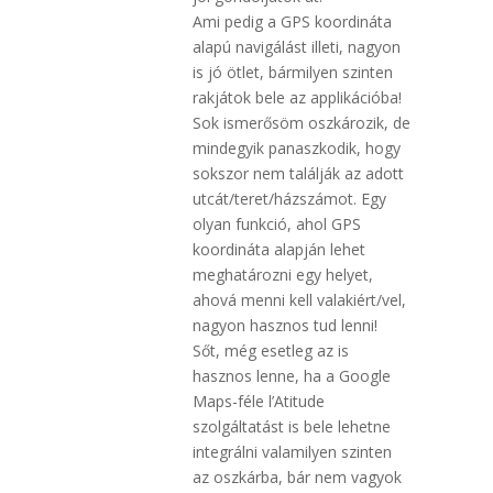
Ami pedig a GPS koordináta
alapú navigálást illeti, nagyon
is jó ötlet, bármilyen szinten
rakjátok bele az applikációba!
Sok ismerősöm oszkározik, de
mindegyik panaszkodik, hogy
sokszor nem találják az adott
utcát/teret/házszámot. Egy
olyan funkció, ahol GPS
koordináta alapján lehet
meghatározni egy helyet,
ahová menni kell valakiért/vel,
nagyon hasznos tud lenni!
Sőt, még esetleg az is
hasznos lenne, ha a Google
Maps-féle l’Atitude
szolgáltatást is bele lehetne
integrálni valamilyen szinten
az oszkárba, bár nem vagyok