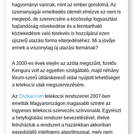
hagyományi vannak, mint az ember gondolná. Az
üzemanyagár-emelkedés ütemét elnézve ez nem is
meglepő, de szerencsére a
közösségi fogyasztás
i
hajlandóság növekedése és a fenntartható
közlekedésre való törekvés is hozzájárul ezen
újszerű utazási forma elterjedéséhez. Mi a jövője
ennek a viszonylag új utazási formának?
A 2000-es évek elején az azóta megszűnt, fizetős
Kenguru volt az egyetlen szolgáltató, majd néhány
fórum-szerű útitárskereső oldal nyújtott lehetőséget
a telekocsi utak megszervezésére.
Az
Oszkar.com
telekocsi rendszerrel 2007-ben
emeltük Magyarországon magasabb szintre az
ingyenes telekocsi-szervezés színvonalát. Egyrészt
a helyfoglalási rendszer bevezetésével, illetve
felruháztuk a rendszert a hazánkban akkoriban
egyedülálló intelligens algoritmussal, mely nem