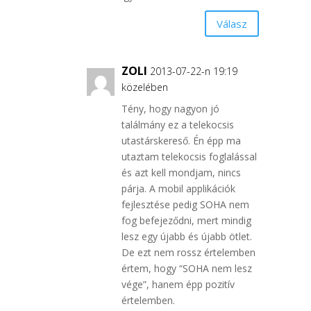
Válasz
ZOLI
2013-07-22-n 19:19
közelében
Tény, hogy nagyon jó
találmány ez a telekocsis
utastárskereső. Én épp ma
utaztam telekocsis foglalással
és azt kell mondjam, nincs
párja. A mobil applikációk
fejlesztése pedig SOHA nem
fog befejeződni, mert mindig
lesz egy újabb és újabb ötlet.
De ezt nem rossz értelemben
értem, hogy “SOHA nem lesz
vége”, hanem épp pozitív
értelemben.