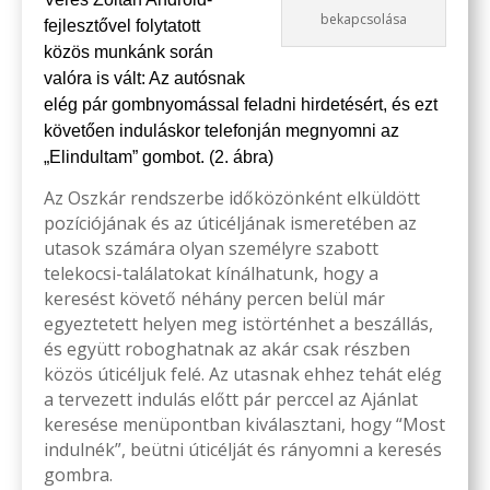
bekapcsolása
fejlesztővel folytatott
közös munkánk során
valóra is vált: Az autósnak
elég pár gombnyomással feladni hirdetésért, és ezt
követően induláskor telefonján megnyomni az
„Elindultam” gombot. (2. ábra)
Az Oszkár rendszerbe időközönként elküldött
pozíciójának és az úticéljának ismeretében az
utasok számára olyan személyre szabott
telekocsi-találatokat kínálhatunk, hogy a
keresést követő néhány percen belül már
egyeztetett helyen meg is
történhet a beszállás,
és együtt roboghatnak az akár csak részben
közös úticéljuk felé. Az utasnak ehhez tehát elég
a tervezett indulás előtt pár perccel az Ajánlat
keresése menüpontban kiválasztani, hogy “Most
indulnék”, beütni úticélját és rányomni a keresés
gombra.