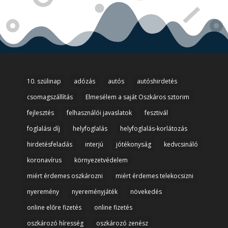
10. szülinap
adózás
autós
autóshirdetés
csomagszállítás
Elmesélem a saját Oszkáros sztorim
fejlesztés
felhasználói javaslatok
fesztivál
foglalási díj
helyfoglalás
helyfoglalás-korlátozás
hirdetésfeladás
interjú
jótékonyság
kedvcsináló
koronavírus
környezetvédelem
miért érdemes oszkározni
miért érdemes telekocsizni
nyeremény
nyereményjáték
növekedés
online előre fizetés
online fizetés
oszkározó híresség
oszkározó zenész