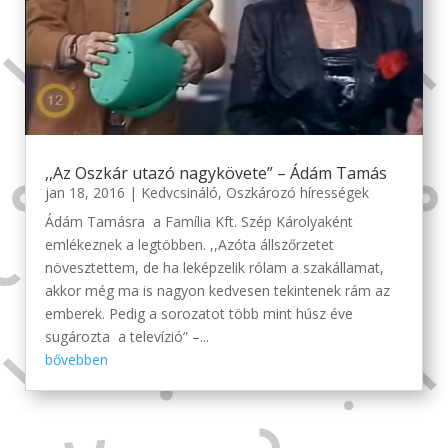
,,Az Oszkár utazó nagykövete” – Ádám Tamás
jan 18, 2016
|
Kedvcsináló
,
Oszkározó hírességek
Ádám Tamásra a Família Kft. Szép Károlyaként
emlékeznek a legtöbben. ,,Azóta állszőrzetet
növesztettem, de ha leképzelik rólam a szakállamat,
akkor még ma is nagyon kedvesen tekintenek rám az
emberek. Pedig a sorozatot több mint húsz éve
sugározta a televízió” –...
bővebben