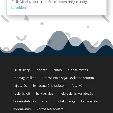
férfi! Mindazonáltal a nők körében még mindig...
bővebben
10. szülinap
adózás
autós
autóshirdetés
csomagszállítás
Elmesélem a saját Oszkáros sztorim
fejlesztés
felhasználói javaslatok
fesztivál
foglalási díj
helyfoglalás
helyfoglalás-korlátozás
hirdetésfeladás
interjú
jótékonyság
kedvcsináló
koronavírus
környezetvédelem