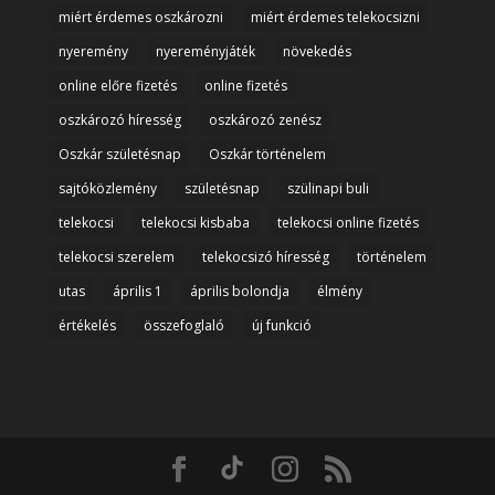
miért érdemes oszkározni
miért érdemes telekocsizni
nyeremény
nyereményjáték
növekedés
online előre fizetés
online fizetés
oszkározó híresség
oszkározó zenész
Oszkár születésnap
Oszkár történelem
sajtóközlemény
születésnap
szülinapi buli
telekocsi
telekocsi kisbaba
telekocsi online fizetés
telekocsi szerelem
telekocsizó híresség
történelem
utas
április 1
április bolondja
élmény
értékelés
összefoglaló
új funkció