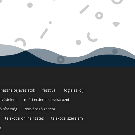
lhasználói javaslatok
fesztivál
foglalási díj
etvédelem
miért érdemes oszkározni
ó híresség
oszkározó zenész
telekocsi online fizetés
telekocsi szerelem
ó