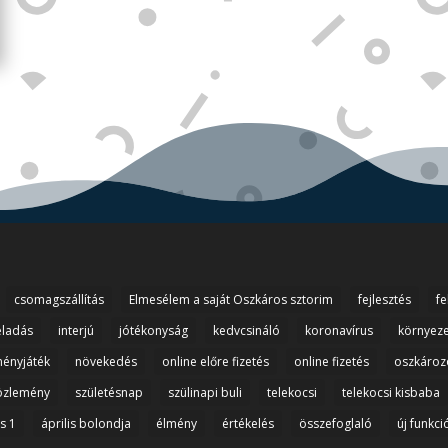
csomagszállítás
Elmesélem a saját Oszkáros sztorim
fejlesztés
fe
eladás
interjú
jótékonyság
kedvcsináló
koronavírus
környez
ényjáték
növekedés
online előre fizetés
online fizetés
oszkároz
özlemény
születésnap
szülinapi buli
telekocsi
telekocsi kisbaba
is 1
április bolondja
élmény
értékelés
összefoglaló
új funkci