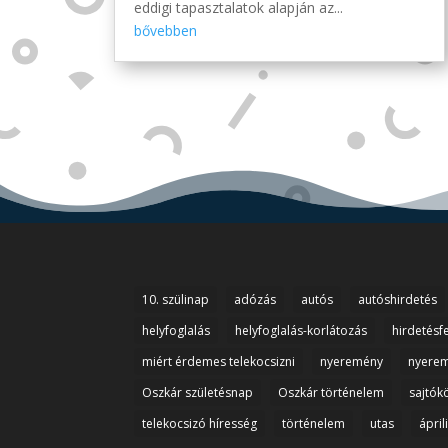
eddigi tapasztalatok alapján az...
bővebben
10. szülinap
adózás
autós
autóshirdetés
helyfoglalás
helyfoglalás-korlátozás
hirdetésf
miért érdemes telekocsizni
nyeremény
nyerem
Oszkár születésnap
Oszkár történelem
sajtók
telekocsizó híresség
történelem
utas
ápril