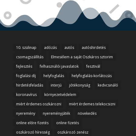
10. szülinap
adózás
autós
autóshirdetés
csomagszállítás
Elmesélem a saját Oszkáros sztorim
fejlesztés
felhasználói javaslatok
fesztivál
foglalási díj
helyfoglalás
helyfoglalás-korlátozás
hirdetésfeladás
interjú
jótékonyság
kedvcsináló
koronavírus
környezetvédelem
miért érdemes oszkározni
miért érdemes telekocsizni
nyeremény
nyereményjáték
növekedés
online előre fizetés
online fizetés
oszkározó híresség
oszkározó zenész