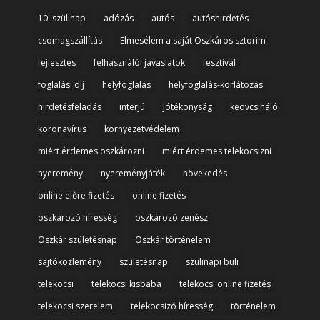
10. szülinap
adózás
autós
autóshirdetés
csomagszállítás
Elmesélem a saját Oszkáros sztorim
fejlesztés
felhasználói javaslatok
fesztivál
foglalási díj
helyfoglalás
helyfoglalás-korlátozás
hirdetésfeladás
interjú
jótékonyság
kedvcsináló
koronavírus
környezetvédelem
miért érdemes oszkározni
miért érdemes telekocsizni
nyeremény
nyereményjáték
növekedés
online előre fizetés
online fizetés
oszkározó híresség
oszkározó zenész
Oszkár születésnap
Oszkár történelem
sajtóközlemény
születésnap
szülinapi buli
telekocsi
telekocsi kisbaba
telekocsi online fizetés
telekocsi szerelem
telekocsizó híresség
történelem