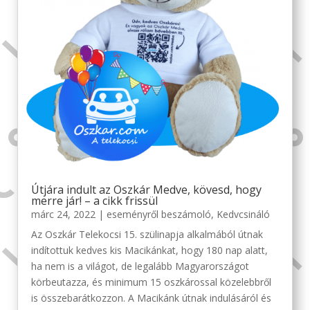
Útjára indult az Oszkár Medve, kövesd, hogy
merre jár! – a cikk frissül
márc 24, 2022
|
eseményről beszámoló
,
Kedvcsináló
Az Oszkár Telekocsi 15. szülinapja alkalmából útnak
indítottuk kedves kis Macikánkat, hogy 180 nap alatt,
ha nem is a világot, de legalább Magyarországot
körbeutazza, és minimum 15 oszkárossal közelebbről
is összebarátkozzon. A Macikánk útnak indulásáról és