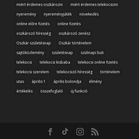
miért érdemes oszkározni
miért érdemes telekocsizni
nyeremény
nyereményjáték
növekedés
online előre fizetés
online fizetés
oszkározó híresség
oszkározó zenész
Oszkár születésnap
Oszkár történelem
sajtóközlemény
születésnap
szülinapi buli
telekocsi
telekocsi kisbaba
telekocsi online fizetés
telekocsi szerelem
telekocsizó híresség
történelem
utas
április 1
április bolondja
élmény
értékelés
összefoglaló
új funkció