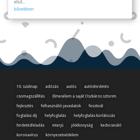
első...
bővebben
10. szülinap
adózás
autós
autóshirdetés
csomagszállítás
Elmesélem a saját Oszkáros sztorim
fejlesztés
felhasználói javaslatok
fesztivál
foglalási díj
helyfoglalás
helyfoglalás-korlátozás
hirdetésfeladás
interjú
jótékonyság
kedvcsináló
koronavírus
környezetvédelem