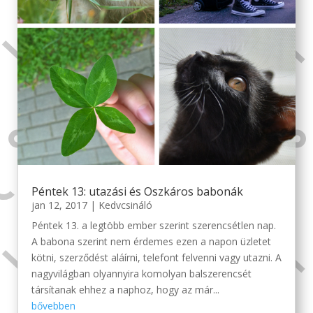
Péntek 13: utazási és Oszkáros babonák
jan 12, 2017
|
Kedvcsináló
Péntek 13. a legtöbb ember szerint szerencsétlen nap.
A babona szerint nem érdemes ezen a napon üzletet
kötni, szerződést aláírni, telefont felvenni vagy utazni. A
nagyvilágban olyannyira komolyan balszerencsét
társítanak ehhez a naphoz, hogy az már...
bővebben