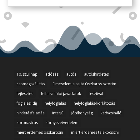
10. szülinap
adózás
autós
autóshirdetés
csomagszállítás
Elmesélem a saját Oszkáros sztorim
fejlesztés
felhasználói javaslatok
fesztivál
foglalási díj
helyfoglalás
helyfoglalás-korlátozás
hirdetésfeladás
interjú
jótékonyság
kedvcsináló
koronavírus
környezetvédelem
miért érdemes oszkározni
miért érdemes telekocsizni