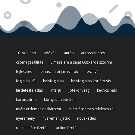
10. szülinap
adózás
autós
autóshirdetés
csomagszállítás
Elmesélem a saját Oszkáros sztorim
fejlesztés
felhasználói javaslatok
fesztivál
foglalási díj
helyfoglalás
helyfoglalás-korlátozás
hirdetésfeladás
interjú
jótékonyság
kedvcsináló
koronavírus
környezetvédelem
miért érdemes oszkározni
miért érdemes telekocsizni
nyeremény
nyereményjáték
növekedés
online előre fizetés
online fizetés