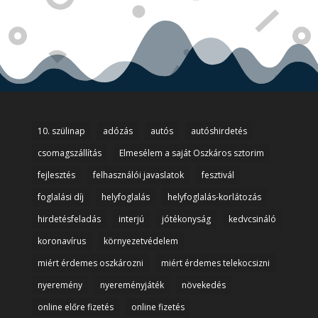
10. szülinap
adózás
autós
autóshirdetés
csomagszállítás
Elmesélem a saját Oszkáros sztorim
fejlesztés
felhasználói javaslatok
fesztivál
foglalási díj
helyfoglalás
helyfoglalás-korlátozás
hirdetésfeladás
interjú
jótékonyság
kedvcsináló
koronavírus
környezetvédelem
miért érdemes oszkározni
miért érdemes telekocsizni
nyeremény
nyereményjáték
növekedés
online előre fizetés
online fizetés