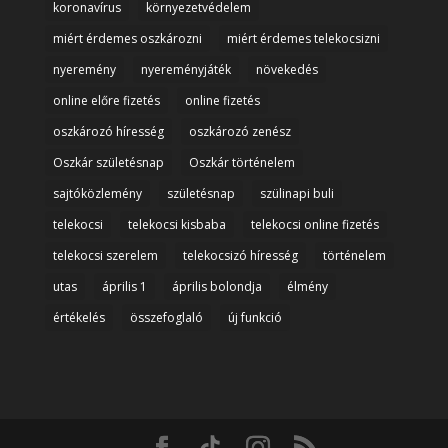
koronavírus
környezetvédelem
miért érdemes oszkározni
miért érdemes telekocsizni
nyeremény
nyereményjáték
növekedés
online előre fizetés
online fizetés
oszkározó híresség
oszkározó zenész
Oszkár születésnap
Oszkár történelem
sajtóközlemény
születésnap
szülinapi buli
telekocsi
telekocsi kisbaba
telekocsi online fizetés
telekocsi szerelem
telekocsizó híresség
történelem
utas
április 1
április bolondja
élmény
értékelés
összefoglaló
új funkció