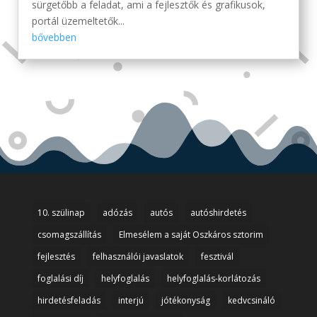
sürgetőbb a feladat, ami a fejlesztők és grafikusok,
portál üzemeltetők...
bővebben
10. szülinap
adózás
autós
autóshirdetés
csomagszállítás
Elmesélem a saját Oszkáros sztorim
fejlesztés
felhasználói javaslatok
fesztivál
foglalási díj
helyfoglalás
helyfoglalás-korlátozás
hirdetésfeladás
interjú
jótékonyság
kedvcsináló