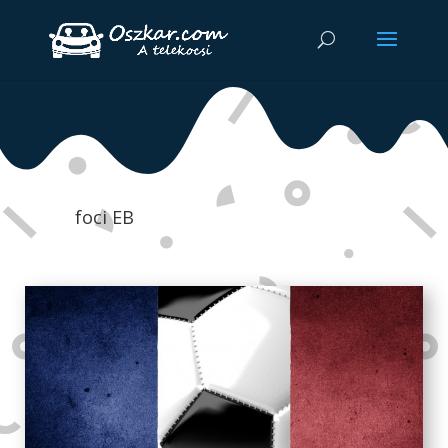
foci EB