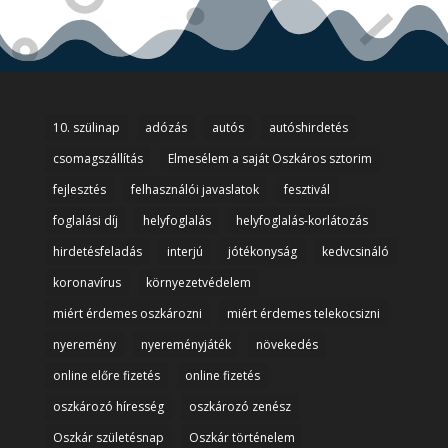
10. szülinap
adózás
autós
autóshirdetés
csomagszállítás
Elmesélem a saját Oszkáros sztorim
fejlesztés
felhasználói javaslatok
fesztivál
foglalási díj
helyfoglalás
helyfoglalás-korlátozás
hirdetésfeladás
interjú
jótékonyság
kedvcsináló
koronavírus
környezetvédelem
miért érdemes oszkározni
miért érdemes telekocsizni
nyeremény
nyereményjáték
növekedés
online előre fizetés
online fizetés
oszkározó híresség
oszkározó zenész
Oszkár születésnap
Oszkár történelem