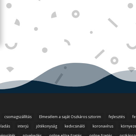
csomagszállítás
Elmesélem a saját Oszkáros sztorim
fejlesztés
fe
eladás
interjú
jótékonyság
kedvcsináló
koronavírus
környez
ényjáték
növekedés
online előre fizetés
online fizetés
oszkároz