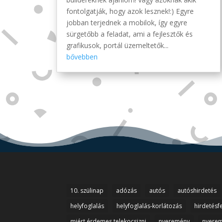
fontolgatják, hogy azok lesznek!:) Egyre
jobban terjednek a mobilok, így egyre
sürgetőbb a feladat, ami a fejlesztők és
grafikusok, portál üzemeltetők...
bővebben
10. szülinap
adózás
autós
autóshirdetés
helyfoglalás
helyfoglalás-korlátozás
hirdetésf
miért érdemes telekocsizni
nyeremény
nyerem