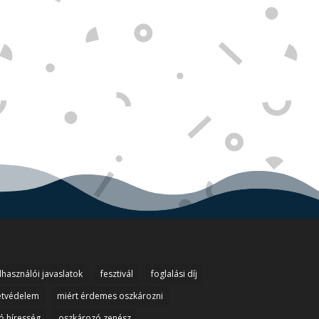
lhasználói javaslatok
fesztivál
foglalási díj
etvédelem
miért érdemes oszkározni
ó híresség
oszkározó zenész