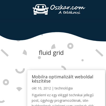
fluid grid
Mobilra optimalizált weboldal
készítése
okt 10, 2012
|
technológia
Figyelem! ez egy eléggé technikai jellegű
post, úgyhogy programozóknak, site-
buildereknek ajánlom! vagy azoknak akik