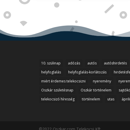
10. szülinap
adózás
autós
autóshirdetés
helyfoglalás
helyfoglalás-korlátozás
hirdetésf
miért érdemes telekocsizni
nyeremény
nyerem
Oszkár születésnap
Oszkár történelem
sajtók
telekocsizó híresség
történelem
utas
ápril
©2022 Oszkar.com Telekocsi Kft.