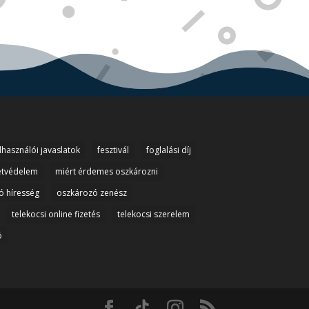
lhasználói javaslatok
fesztivál
foglalási díj
etvédelem
miért érdemes oszkározni
ó híresség
oszkározó zenész
telekocsi online fizetés
telekocsi szerelem
ó