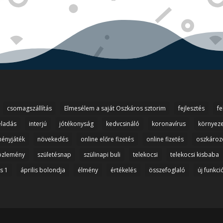
csomagszállítás
Elmesélem a saját Oszkáros sztorim
fejlesztés
fe
eladás
interjú
jótékonyság
kedvcsináló
koronavírus
környez
ényjáték
növekedés
online előre fizetés
online fizetés
oszkároz
özlemény
születésnap
szülinapi buli
telekocsi
telekocsi kisbaba
is 1
április bolondja
élmény
értékelés
összefoglaló
új funkci