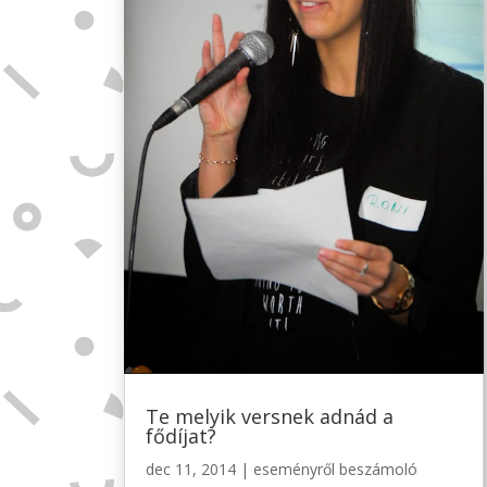
Te melyik versnek adnád a
fődíjat?
dec 11, 2014
|
eseményről beszámoló