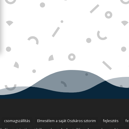
csomagszállítás
Elmesélem a saját Oszkáros sztorim
fejlesztés
fe