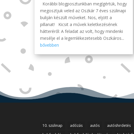
Korábbi blogposztunkban megígértük, hogy
megosztjuk veled az Oszkár 7 éves szülinapi
buliján készült műveket. Nos, eljött a
pillanat! Kicsit a művek keletkezésének
hátteréről: A feladat az volt, hogy mindenki
mesélje el a legemlékezetesebb Oszkáros...
bővebben
10. szülinap
adózás
autós
autóshirdetés