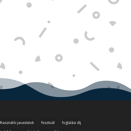
lhasználói javaslatok
fesztivál
foglalási díj