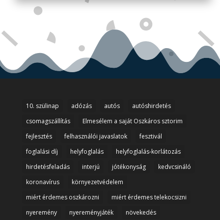
10. szülinap
adózás
autós
autóshirdetés
csomagszállítás
Elmesélem a saját Oszkáros sztorim
fejlesztés
felhasználói javaslatok
fesztivál
foglalási díj
helyfoglalás
helyfoglalás-korlátozás
hirdetésfeladás
interjú
jótékonyság
kedvcsináló
koronavírus
környezetvédelem
miért érdemes oszkározni
miért érdemes telekocsizni
nyeremény
nyereményjáték
növekedés