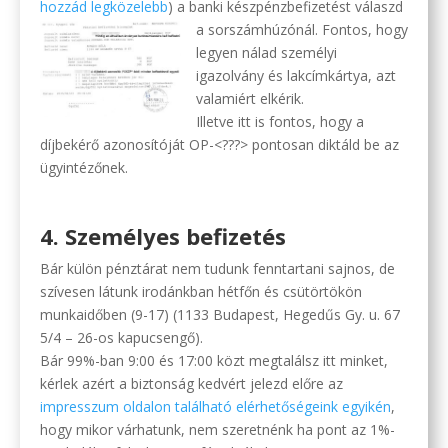
hozzád legközelebb
) a banki készpénzbefizetést válaszd
a sorszámhúzónál.
Fontos, hogy
legyen nálad személyi
igazolvány és lakcímkártya, azt
valamiért elkérik.
Illetve itt is fontos, hogy a
díjbekérő azonosítóját OP-<???> pontosan diktáld be az
ügyintézőnek.
.
4. Személyes befizetés
Bár külön pénztárat nem tudunk fenntartani sajnos, de
szívesen látunk irodánkban hétfőn és csütörtökön
munkaidőben (9-17) (1133 Budapest, Hegedűs Gy. u. 67
5/4 – 26-os kapucsengő).
Bár 99%-ban 9:00 és 17:00 közt megtalálsz itt minket,
kérlek azért a biztonság kedvért jelezd előre az
impresszum oldalon található elérhetőségeink egyikén
,
hogy mikor várhatunk, nem szeretnénk ha pont az 1%-