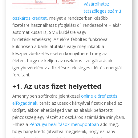
vásárolhatsz
tetszőleges számú
oszkáros kreditet
, melyet a rendszerben később
fizetésre használhatsz (foglalási díj rendezésére – akár
automatikusan is, SMS küldésre vagy
hirdetéskiemelésre). Az előre feltöltés funkcióval
különösen a banki átutalás vagy még inkább a
készpénzbefizetés esetén könnyítheted meg az
életed, hogy ne kelljen az oszkáros szolgáltatások
igénybevételéhez a fizetésre felesleges időt és energiát
fordítani.
+1. Az utas fizet helyetted
Amennyiben sofőrként jelentkezel
online előrefizetés
elfogadónak
, tehát az utasok kártyával fizetik neked az
útdíjat, akkor lehetőséged van az általuk befizetett
pénzösszeg egy részét az oszkáros számládra irányítani.
Ehhez a
Pénzügyi beállítások menüpontban
add meg,
hogy hány kredit (átváltva megjelenik, hogy ez hány