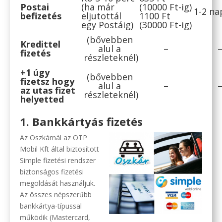
Postai
(ha már
(10000 Ft-ig)
1-2 na
befizetés
eljutottál
1100 Ft
egy Postáig)
(30000 Ft-ig)
(bővebben
Kredittel
alul a
–
fizetés
részleteknél)
+1 úgy
(bővebben
fizetsz hogy
alul a
–
az utas fizet
részleteknél)
helyetted
1. Bankkártyás fizetés
Az Oszkárnál az OTP
Mobil Kft által biztosított
Simple fizetési rendszer
biztonságos fizetési
megoldását használjuk.
Az összes népszerűbb
bankkártya-típussal
működik (Mastercard,