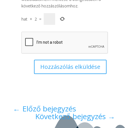
következő hozzászólásomhoz.
hat
+
2
=
Hozzászólás elküldése
←
Előző bejegyzés
Következő bejegyzés
→