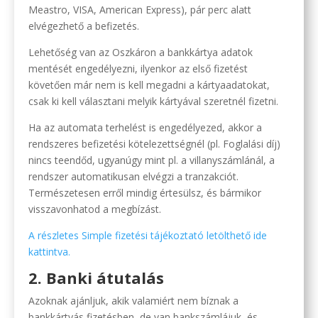
Meastro, VISA, American Express), pár perc alatt
elvégezhető a befizetés.
Lehetőség van az Oszkáron a bankkártya adatok
mentését engedélyezni, ilyenkor az első fizetést
követően már nem is kell megadni a kártyaadatokat,
csak ki kell választani melyik kártyával szeretnél fizetni.
Ha az automata terhelést is engedélyezed, akkor a
rendszeres befizetési kötelezettségnél (pl. Foglalási díj)
nincs teendőd, ugyanúgy mint pl. a villanyszámlánál, a
rendszer automatikusan elvégzi a tranzakciót.
Természetesen erről mindig értesülsz, és bármikor
visszavonhatod a megbízást.
A részletes Simple fizetési tájékoztató letölthető ide
kattintva.
2. Banki átutalás
Azoknak ajánljuk, akik valamiért nem bíznak a
bankkártyás fizetésben, de van bankszámlájuk, és