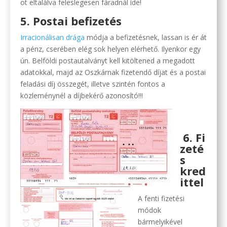
ot eltalálva feleslegesen fáradnál ide!
5. Postai befizetés
Irracionálisan drága
módja a befizetésnek, lassan is ér át
a pénz, cserében elég sok helyen elérhető. Ilyenkor egy
ún. Belföldi postautalványt kell kitöltened a megadott
adatokkal, majd az Oszkárnak fizetendő díjat és a postai
feladási díj összegét, illetve szintén fontos a
közleménynél a díjbekérő azonosító!!!
.
6. Fi
zeté
s
kred
ittel
A fenti fizetési
módok
bármelyikével