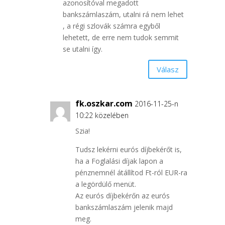
azonosítóval megadott
bankszámlaszám, utalni rá nem lehet
, a régi szlovák számra egyből
lehetett, de erre nem tudok semmit
se utalni így.
Válasz
fk.oszkar.com
2016-11-25-n
10:22 közelében
Szia!
Tudsz lekérni eurós díjbekérőt is,
ha a Foglalási díjak lapon a
pénznemnél átállítod Ft-ról EUR-ra
a legördülő menüt.
Az eurós díjbekérőn az eurós
bankszámlaszám jelenik majd
meg.