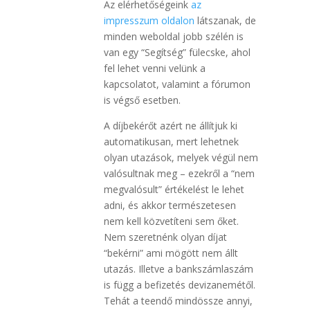
Az elérhetőségeink
az
impresszum oldalon
látszanak, de
minden weboldal jobb szélén is
van egy “Segítség” fülecske, ahol
fel lehet venni velünk a
kapcsolatot, valamint a fórumon
is végső esetben.
A díjbekérőt azért ne állítjuk ki
automatikusan, mert lehetnek
olyan utazások, melyek végül nem
valósultnak meg – ezekről a “nem
megvalósult” értékelést le lehet
adni, és akkor természetesen
nem kell közvetíteni sem őket.
Nem szeretnénk olyan díjat
“bekérni” ami mögött nem állt
utazás. Illetve a bankszámlaszám
is függ a befizetés devizanemétől.
Tehát a teendő mindössze annyi,