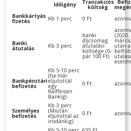
Tranzakciós
Befi
Időigény
költség
megér
Bankkártyás
Kb 1 perc
0 Ft
azonn
fizetés
azonn
banki
(2020.
díjcsomag
márciu
Banki
Kb 3 perc
átutalási
után a
átutalás
költsége (0-
belföl
pár 100 Ft)
utalás
esetén
Kb 5-10 perc
(ha már
Bankpénztári
eljutottál
0 Ft
azonn
befizetés
egy
Raiffeisen
Bankig)
Kb 3 perc
Személyes
(Miután
0 Ft
azonn
befizetés
eljutottál az
irodánkig)
Kb 5-10 perc
635 Ft