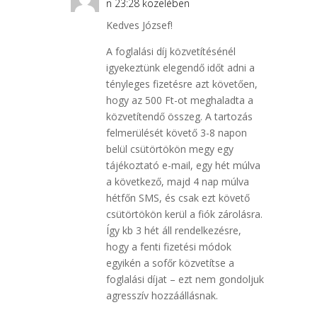
n 23:28 közelében
Kedves József!
A foglalási díj közvetítésénél
igyekeztünk elegendő időt adni a
tényleges fizetésre azt követően,
hogy az 500 Ft-ot meghaladta a
közvetítendő összeg. A tartozás
felmerülését követő 3-8 napon
belül csütörtökön megy egy
tájékoztató e-mail, egy hét múlva
a következő, majd 4 nap múlva
hétfőn SMS, és csak ezt követő
csütörtökön kerül a fiók zárolásra.
Így kb 3 hét áll rendelkezésre,
hogy a fenti fizetési módok
egyikén a sofőr közvetítse a
foglalási díjat – ezt nem gondoljuk
agresszív hozzáállásnak.