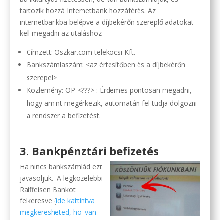
tartozik hozzá Internetbank hozzáférés. Az
internetbankba belépve a díjbekérőn szereplő adatokat
kell megadni az utaláshoz
Címzett: Oszkar.com telekocsi Kft.
Bankszámlaszám: <az értesítőben és a díjbekérőn
szerepel>
Közlemény: OP-<???> : Érdemes pontosan megadni,
hogy amint megérkezik, automatán fel tudja dolgozni
a rendszer a befizetést.
3. Bankpénztári befizetés
Ha nincs bankszámlád ezt
javasoljuk. A legközelebbi
Raiffeisen Bankot
felkeresve (
ide kattintva
megkeresheted, hol van