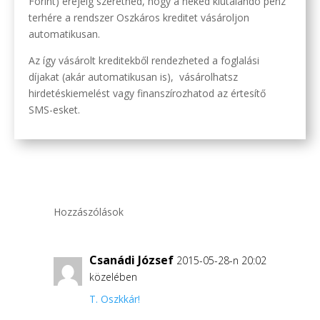
Forint) erejéig szeretnéd, hogy a neked kiutalandó pénz
terhére a rendszer Oszkáros kreditet vásároljon
automatikusan.
Az így vásárolt kreditekből rendezheted a foglalási
díjakat (akár automatikusan is), vásárolhatsz
hirdetéskiemelést vagy finanszírozhatod az értesítő
SMS-esket.
Hozzászólások
Csanádi József
2015-05-28-n 20:02
közelében
T. Oszkkár!