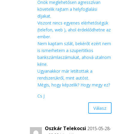
Önök meglehetősen agresszívan
követelik rajtam a helyfoglalási
díjakat.
Viszont nincs egyenes elérhetőségük
(telefon, web ), ahol érdeklődhetne az
ember.
Nem kaptam szlát, bekérőt ezért nem
is ismerhetem a szupertitkos
bankszámlaszámukat, ahová utalnom
kéne.
Ugyanakkor már letiltottak a
rendszerükről, mint autóst.
Mégis, hogy képzelik? Hogy megy ez?
Cs J
Válasz
Oszkár Telekocsi
2015-05-28-