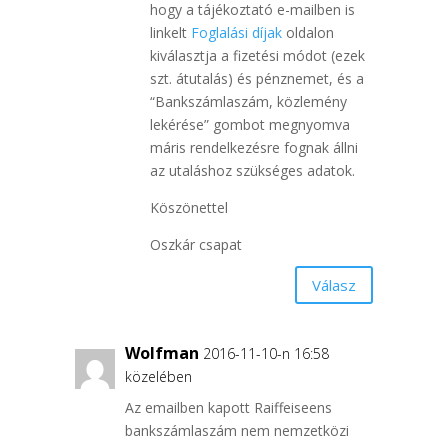
hogy a tájékoztató e-mailben is
linkelt
Foglalási díjak
oldalon
kiválasztja a fizetési módot (ezek
szt. átutalás) és pénznemet, és a
“Bankszámlaszám, közlemény
lekérése” gombot megnyomva
máris rendelkezésre fognak állni
az utaláshoz szükséges adatok.
Köszönettel
Oszkár csapat
Válasz
Wolfman
2016-11-10-n 16:58
közelében
Az emailben kapott Raiffeiseens
bankszámlaszám nem nemzetközi